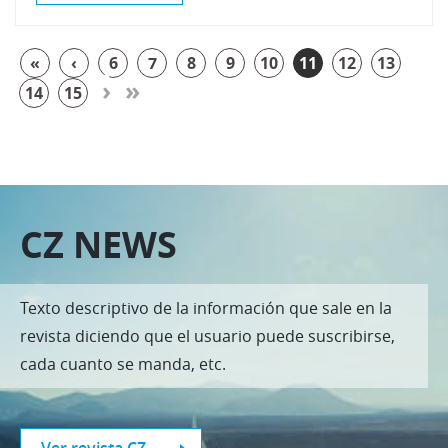
«
‹
6
7
8
9
10
11
12
13
›
»
14
15
CZ NEWS
Texto descriptivo de la información que sale en la
revista diciendo que el usuario puede suscribirse,
cada cuanto se manda, etc.