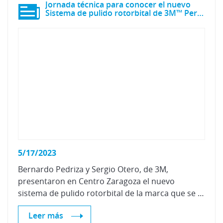
Jornada técnica para conocer el nuevo
Sistema de pulido rotorbital de 3M™ Perfect-It™
5/17/2023
Bernardo Pedriza y Sergio Otero, de 3M,
presentaron en Centro Zaragoza el nuevo
sistema de pulido rotorbital de la marca que se compone de herramientas, pulimentos y boinas, mediante los cuales se consigue un acabado de alta calidad sin riesgos de hologramas, quemados o alcances.
Leer más