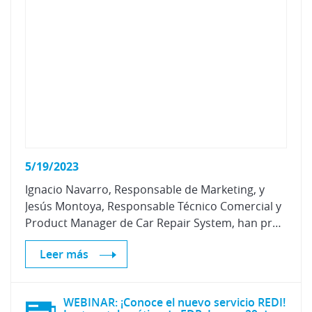
5/19/2023
Ignacio Navarro, Responsable de Marketing, y
Jesús Montoya, Responsable Técnico Comercial y
Product Manager de Car Repair System, han presentado en Centro Zaragoza sus últimas incorporaciones: las pistolas aerográficas Meiji, productos de su gama HE de alta eficiencia, lijas de la línea cerámica, lijadoras y pulidoras eléctricas y nuevos pulimentos.
Leer más
WEBINAR: ¡Conoce el nuevo servicio REDI!