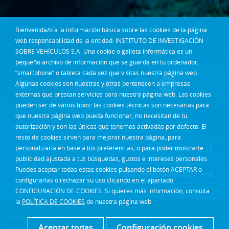
Dónde estamos
Bienvenida/o a la información básica sobre las cookies de la página
Contacta
web responsabilidad de la entidad: INSTITUTO DE INVESTIGACIÓN
SOBRE VEHÍCULOS S.A. Una cookie o galleta informática es un
pequeño archivo de información que se guarda en tu ordenador,
Síguenos en:
“smartphone” o tableta cada vez que visitas nuestra página web.
Algunas cookies son nuestras y otras pertenecen a empresas
externas que prestan servicios para nuestra página web. Las cookies
pueden ser de varios tipos: las cookies técnicas son necesarias para
que nuestra página web pueda funcionar, no necesitan de tu
autorización y son las únicas que tenemos activadas por defecto. El
resto de cookies sirven para mejorar nuestra página, para
Acceso Intranet
personalizarla en base a tus preferencias, o para poder mostrarte
publicidad ajustada a tus búsquedas, gustos e intereses personales.
Puedes aceptar todas estas cookies pulsando el botón ACEPTAR o
Acceso empleados CZ
configurarlas o rechazar su uso clicando en el apartado
CONFIGURACIÓN DE COOKIES. Si quieres más información, consulta
la
POLÍTICA DE COOKIES
de nuestra página web.
Centro Zaragoza ©
Aviso Legal
|
Política de Privacidad
|
Aceptar todas
Configuración cookies
2026
Configuración cookies