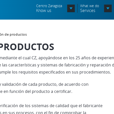
Centro Zaragoza
What we do
Know us
Services
Organization chart
ción de productos
Órganos Consultivos
 PRODUCTOS
Associated Entities
 mediante el cual CZ, apoyándose en los 25 años de experie
Política de seguridad de la
información
 las características y sistemas de fabricación y reparación 
mple los requisitos especificados en sus procedimientos.
Política de seguridad vial
y validación de cada producto, de acuerdo con
Política medioambiental
en función del producto a certificar.
ificación de los sistemas de calidad que el fabricante
s en sus procesos, con el fin de comprobar la