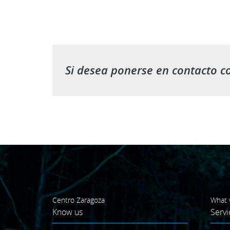
Si desea ponerse en contacto c
Centro Zaragoza
What 
Know us
Servi