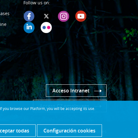
Follow us on:
eases
ine
Acceso Intranet
Access CZ employees
 you browse our Platform, you will be accepting its use.
ceptar todas
Configuración cookies
Legal warning
|
Privacy Policy
|
Configuración cookies