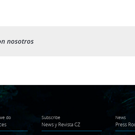
on nosotros
we do
Subscribe
News
ces
News y Revista CZ
Press R