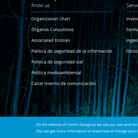
Know us
Servi
Organization chart
Inves
Órganos Consultivos
Form
Associated Entities
Ingen
Política de seguridad de la información
Otros
Política de seguridad vial
Política medioambiental
Canal interno de comunicación
On the website of Centro Zaragoza we use our own and third 
You can get more information or know how to change your b