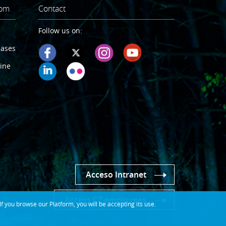
oom
Contact
Follow us on:
eases
ine
Acceso Intranet
Access CZ employees
 you browse our Platform, you will be accepting its use.