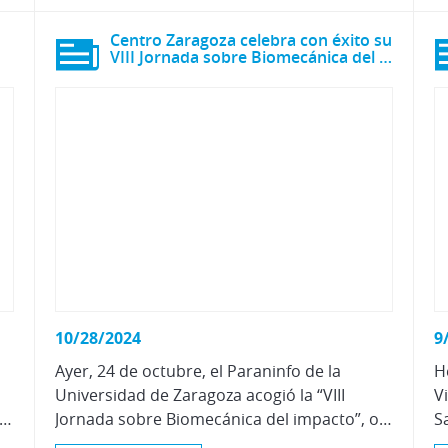
o
Centro Zaragoza celebra con éxito su
VIII Jornada sobre Biomecánica del Impacto
10/28/2024
9
Ayer, 24 de octubre, el Paraninfo de la
H
Universidad de Zaragoza acogió la “VIII
V
e Elche, el “II Congreso Internacional de Tráfico Ilícito de Vehículos (CITIV)” organizado por la asociación de policías “Tools For Cops (T4C)”, como parte del programa de formación nacional que coordina esta asociación.
Jornada sobre Biomecánica del impacto”, organizada por Centro Zaragoza.