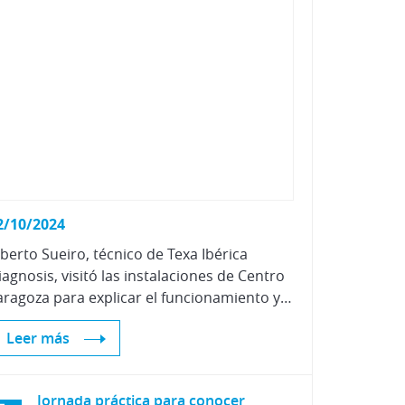
Vehículos Eléctricos e Híbrid
2/10/2024
lberto Sueiro, técnico de Texa Ibérica
iagnosis, visitó las instalaciones de Centro
Zaragoza para explicar el funcionamiento y características de su nuevo equipo RCCS 3 EVO para la calibración de cámaras, radares, lidars y sensores, junto con el nuevo software para la diagnosis IDC 6.
Leer más
Jornada práctica para conocer