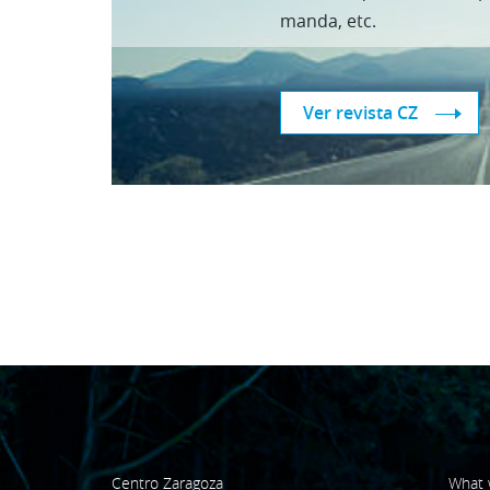
manda, etc.
Ver revista CZ
Centro Zaragoza
What 