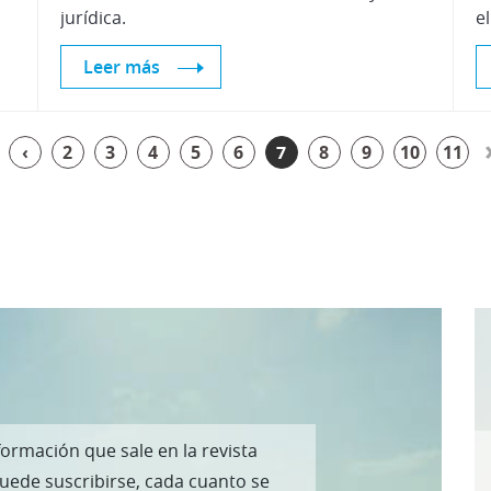
jurídica.
Leer más
‹
2
3
4
5
6
7
8
9
10
11
formación que sale en la revista
puede suscribirse, cada cuanto se