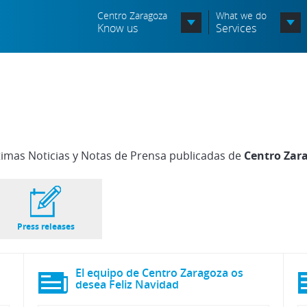
Centro Zaragoza
What we do
Know us
Services
Organization chart
Órganos Consultivos
Associated Entities
timas Noticias y Notas de Prensa publicadas de
Centro Zar
Política de seguridad de la
información
Política de seguridad vial
Press releases
Política medioambiental
El equipo de Centro Zaragoza os
desea Feliz Navidad