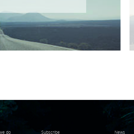
we do
Subscribe
News