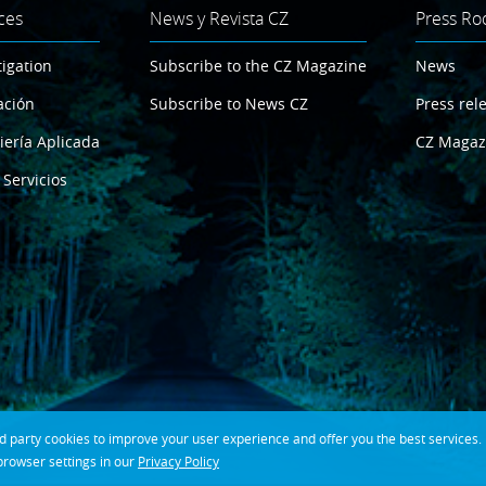
ces
News y Revista CZ
Press R
tigation
Subscribe to the CZ Magazine
News
ación
Subscribe to News CZ
Press rel
iería Aplicada
CZ Magaz
 Servicios
party cookies to improve your user experience and offer you the best services. If
rowser settings in our
Privacy Policy