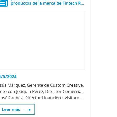
productos de la marca de Fintech Refinish de Custom Creative
1/5/2024
esús Márquez, Gerente de Custom Creative,
unto con Joaquín Pérez, Director Comercial,
y José Gómez, Director Financiero, visitaron las instalaciones de Centro Zaragoza para presentarnos algunos de los productos de su marca Fintech Refinish.
Leer más