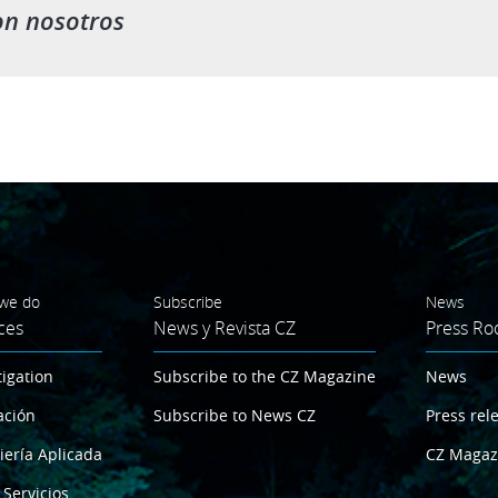
on nosotros
we do
Subscribe
News
ces
News y Revista CZ
Press R
tigation
Subscribe to the CZ Magazine
News
ación
Subscribe to News CZ
Press rel
iería Aplicada
CZ Magaz
 Servicios