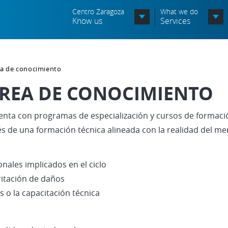
Centro Zaragoza
What we do
Know us
Services
Organization chart
ea de conocimiento
Órganos Consultivos
REA DE CONOCIMIENTO
Associated Entities
nta con programas de especialización y cursos de formació
Política de seguridad de la
información
s de una formación técnica alineada con la realidad del me
Política de seguridad vial
onales implicados en el ciclo
Política medioambiental
ritación de daños
s o la capacitación técnica