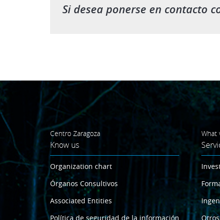
Si desea ponerse en contacto c
Centro Zaragoza
What 
Know us
Servi
Organization chart
Inves
Órganos Consultivos
Form
Associated Entities
Ingen
Política de seguridad de la información
Otros