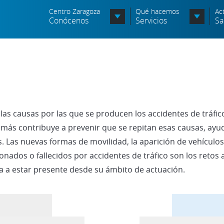
Centro Zaragoza
Qué hacemos
Ac
Conócenos
Servicios
Sa
Órganos de Dirección
Órganos Consultivos
C
Entidades Asociadas
S
las causas por las que se producen los accidentes de tráfic
Política de seguridad de la
N
información
ás contribuye a prevenir que se repitan esas causas, ayuda
A
s. Las nuevas formas de movilidad, la aparición de vehícul
Política de seguridad vial
c
onados o fallecidos por accidentes de tráfico son los retos
Política medioambiental
a a estar presente desde su ámbito de actuación.
P