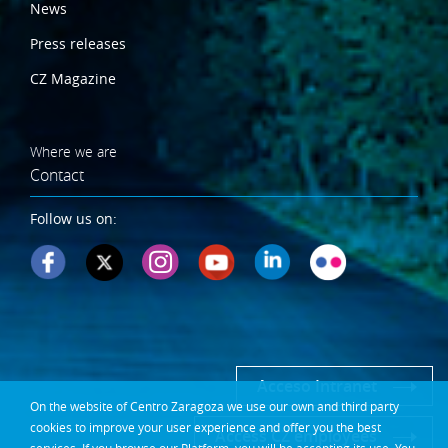
News
Press releases
CZ Magazine
Where we are
Contact
Follow us on:
Acceso Intranet
On the website of Centro Zaragoza we use our own and third party
cookies to improve your user experience and offer you the best
Access CZ employees