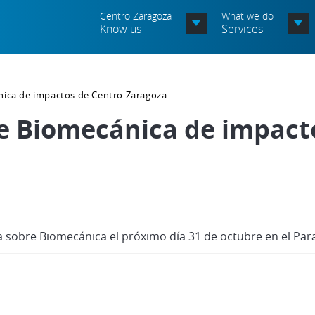
Centro Zaragoza
What we do
Know us
Services
Organization chart
nica de impactos de Centro Zaragoza
Órganos Consultivos
re Biomecánica de impact
Associated Entities
Política de seguridad de la
información
Política de seguridad vial
 sobre Biomecánica el próximo día 31 de octubre en el Para
Política medioambiental