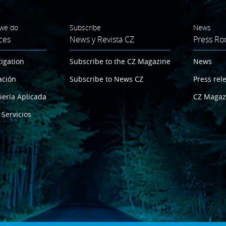
we do
Subscribe
News
ces
News y Revista CZ
Press R
tigation
Subscribe to the CZ Magazine
News
ación
Subscribe to News CZ
Press rel
iería Aplicada
CZ Magaz
 Servicios