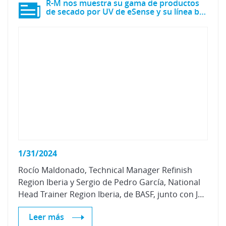
R-M nos muestra su gama de productos
de secado por UV de eSense y su línea base agua Agilis
1/31/2024
Rocío Maldonado, Technical Manager Refinish
Region Iberia y Sergio de Pedro García, National
Head Trainer Region Iberia, de BASF, junto con Julio Ballestero, Gerente de Glasball, mostraron al equipo de pintura de Centro Zaragoza su gama de productos de secado por ultravioleta y la línea Agilis de base bicapa.
Leer más