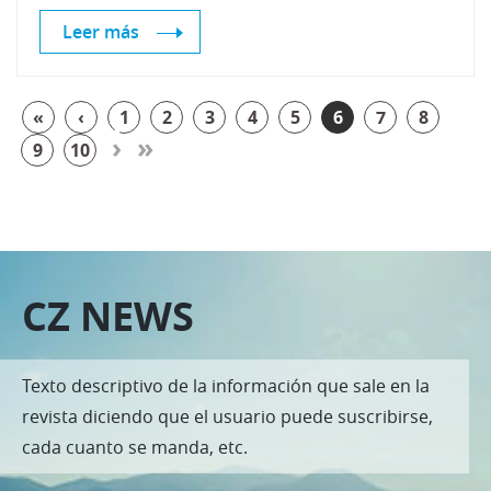
Leer más
«
‹
1
2
3
4
5
6
7
8
›
»
9
10
CZ NEWS
Texto descriptivo de la información que sale en la
revista diciendo que el usuario puede suscribirse,
cada cuanto se manda, etc.