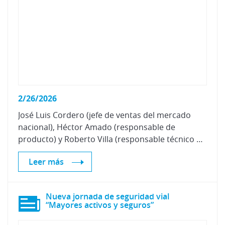
2/26/2026
José Luis Cordero (jefe de ventas del mercado
nacional), Héctor Amado (responsable de
producto) y Roberto Villa (responsable técnico de aplicación) de Sagola han visitado nuestras instalaciones para presentar las nuevas pistolas 4600 HEX y 3600 XPT.
Leer más
Nueva jornada de seguridad vial
“Mayores activos y seguros”