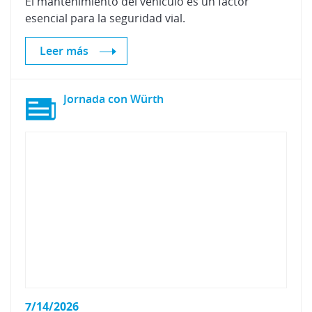
El
mantenimiento
del
vehículo
es
un
factor
esencial
para
la
seguridad
vial.
Leer más
Jornada
con
Würth
7/14/2026