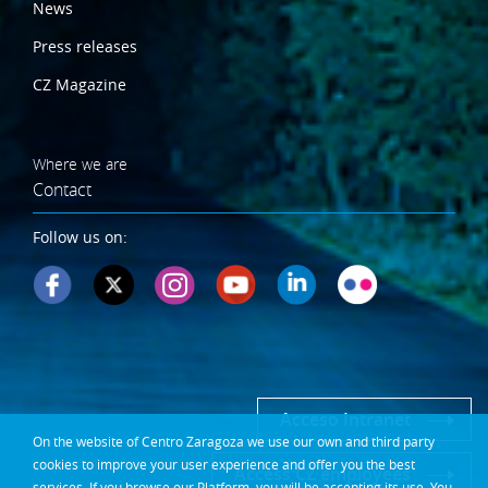
News
Press releases
CZ Magazine
Where we are
Contact
Follow us on:
Acceso Intranet
On the website of Centro Zaragoza we use our own and third party
cookies to improve your user experience and offer you the best
Access CZ employees
services. If you browse our Platform, you will be accepting its use. You