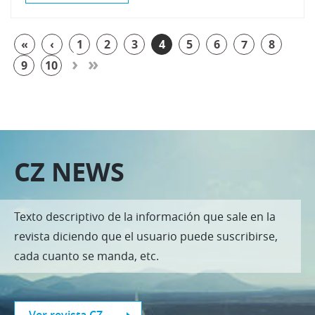
«
‹
1
2
3
4
5
6
7
8
›
»
9
10
CZ NEWS
Texto descriptivo de la información que sale en la
revista diciendo que el usuario puede suscribirse,
cada cuanto se manda, etc.