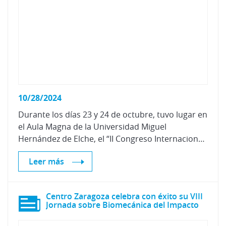
10/28/2024
Durante los días 23 y 24 de octubre, tuvo lugar en
el Aula Magna de la Universidad Miguel
Hernández de Elche, el “II Congreso Internacional de Tráfico Ilícito de Vehículos (CITIV)” organizado por la asociación de policías “Tools For Cops (T4C)”, como parte del programa de formación nacional que coordina esta asociación.
Leer más
Centro Zaragoza celebra con éxito su VIII
Jornada sobre Biomecánica del Impacto