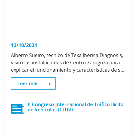
12/10/2024
Alberto Sueiro, técnico de Texa Ibérica Diagnosis,
visitó las instalaciones de Centro Zaragoza para
explicar el funcionamiento y características de su nuevo equipo RCCS 3 EVO para la calibración de cámaras, radares, lidars y sensores, junto con el nuevo software para la diagnosis IDC 6.
Leer más
II Congreso Internacional de Tráfico Ilícito
de Vehículos (CITIV)