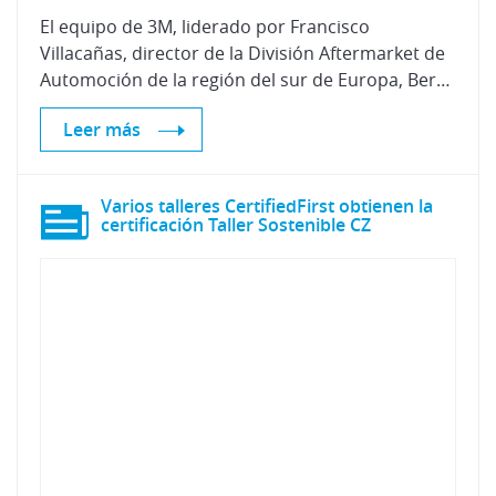
El equipo de 3M, liderado por Francisco
Villacañas, director de la División Aftermarket de
Automoción de la región del sur de Europa, Bernardo Pedriza, Ingeniero de aplicaciones, y Javier Peinado, responsable de ventas de zona norte, visitó ayer las instalaciones de Centro Zaragoza para explorar nuevas vías de colaboración.
Leer más
Varios talleres CertifiedFirst obtienen la
certificación Taller Sostenible CZ