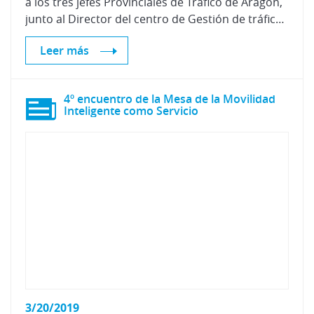
a los tres jefes Provinciales de Tráfico de Aragón,
junto al Director del centro de Gestión de tráfico pirineos-valle del Ebro, las responsables de las unidades de movilidad, formación y Educación vial, así como sus respectivos equipos
Leer más
4º encuentro de la Mesa de la Movilidad
Inteligente como Servicio
3/20/2019