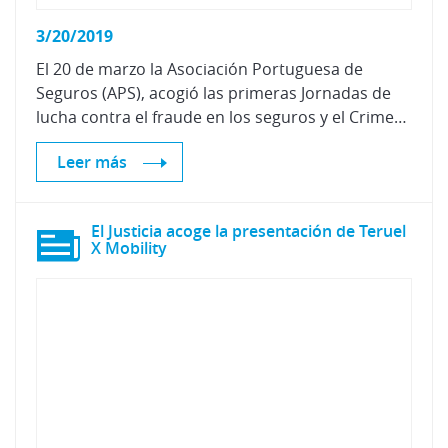
3/20/2019
El 20 de marzo la Asociación Portuguesa de
Seguros (APS), acogió las primeras Jornadas de
lucha contra el fraude en los seguros y el Crimen organizado en el sector del automóvil, en las que participaron funcionarios de las fuerzas del orden público portugués y expertos del sector privado, entre ellos, el Área de Vehículos Sustraídos de Centro Zaragoza.
Leer más
El Justicia acoge la presentación de Teruel
X Mobility