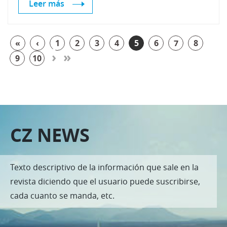
Leer más
«
‹
1
2
3
4
5
6
7
8
›
»
9
10
CZ NEWS
Texto descriptivo de la información que sale en la
revista diciendo que el usuario puede suscribirse,
cada cuanto se manda, etc.