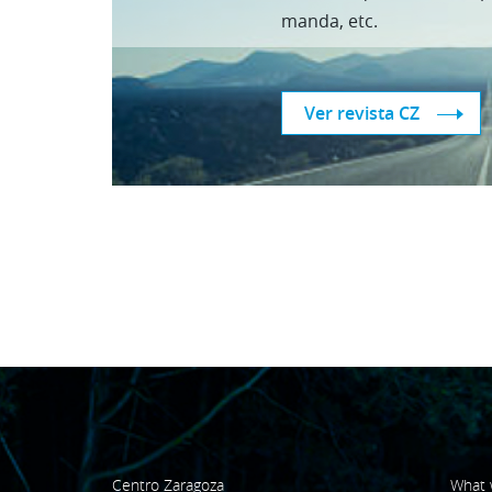
manda, etc.
Ver revista CZ
Centro Zaragoza
What 