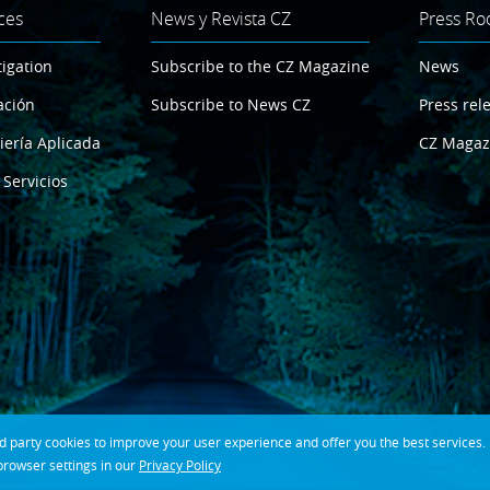
ces
News y Revista CZ
Press R
tigation
Subscribe to the CZ Magazine
News
ación
Subscribe to News CZ
Press rel
iería Aplicada
CZ Magaz
 Servicios
party cookies to improve your user experience and offer you the best services. If
rowser settings in our
Privacy Policy