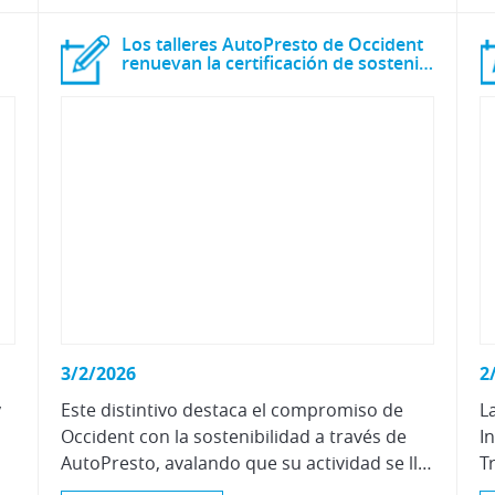
Los talleres AutoPresto de Occident
renuevan la certificación de sostenibilidad CZ
3/2/2026
2
y
Este distintivo destaca el compromiso de
L
Occident con la sostenibilidad a través de
I
AutoPresto, avalando que su actividad se lleva a cabo bajo rigurosos criterios de cuidado medioambiental, mejora continua y neutralidad climática.