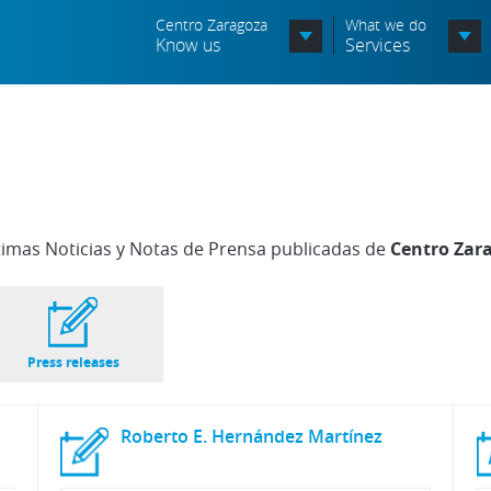
Centro Zaragoza
What we do
Know us
Services
Organization chart
Órganos Consultivos
Associated Entities
timas Noticias y Notas de Prensa publicadas de
Centro Zar
Política de seguridad de la
información
Política de seguridad vial
Press releases
Política medioambiental
Roberto
E.
Hernández
Martínez