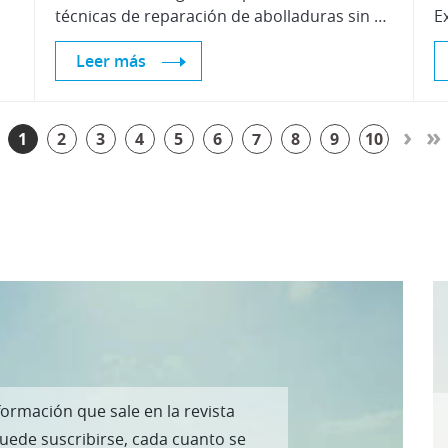
técnicas de reparación de abolladuras sin pintura, denominadas técnicas PDR
Leer más
›
»
1
2
3
4
5
6
7
8
9
10
formación que sale en la revista
puede suscribirse, cada cuanto se