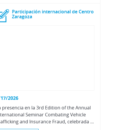
Participación internacional de Centro
Zaragoza
/17/2026
a presencia en la 3rd Edition of the Annual
nternational Seminar Combating Vehicle
Trafficking and Insurance Fraud, celebrada en Marruecos, refuerza nuestro compromiso con la lucha contra el tráfico de vehículos y el fraude en seguros.