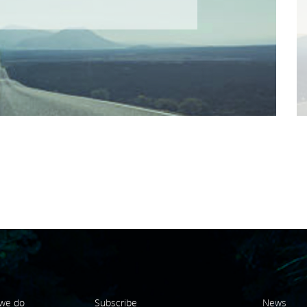
we do
Subscribe
News