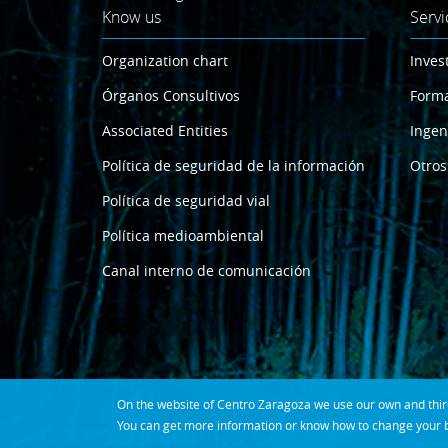
Know us
Servi
Organization chart
Inves
Órganos Consultivos
Form
Associated Entities
Ingen
Política de seguridad de la información
Otros
Política de seguridad vial
Política medioambiental
Canal interno de comunicación
On the website of Centro Zaragoza we use our own and third 
You can get more information or know how to change your b