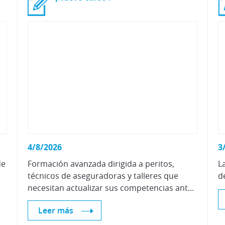
4/8/2026
3
de
Formación avanzada dirigida a peritos,
L
técnicos de aseguradoras y talleres que
d
necesitan actualizar sus competencias ante el auge de la movilidad eléctrica.
Leer más