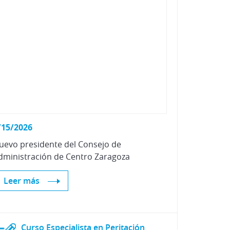
Vehículos Eléctricos e Híbrid
/15/2026
uevo
presidente
del
Consejo
de
dministración
de
Centro
Zaragoza
Leer más
Curso Especialista en Peritación