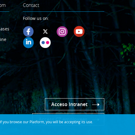
oom
Contact
Follow us on:
eases
ine
Acceso Intranet
Access CZ employees
 you browse our Platform, you will be accepting its use.