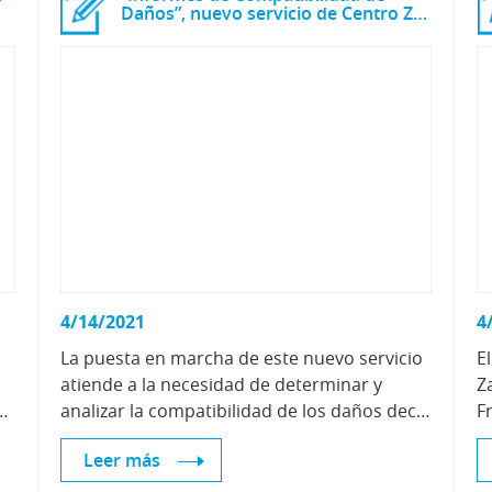
Daños”, nuevo servicio de Centro Zaragoza
4/14/2021
4
La puesta en marcha de este nuevo servicio
E
atiende a la necesidad de determinar y
Z
ción que repercute positivamente en su proyección profesional.
analizar la compatibilidad de los daños declarados en los vehículos implicados en una colisión.
Leer más