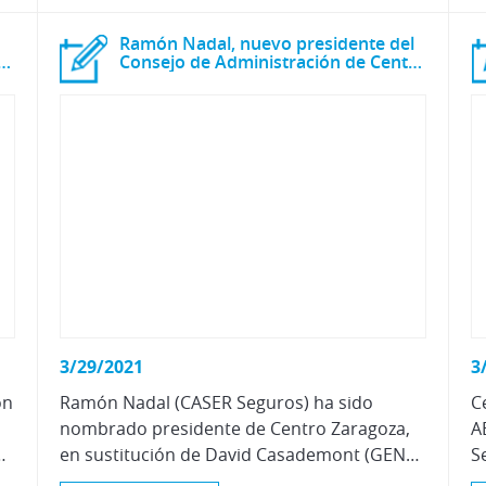
Ramón Nadal, nuevo presidente del
especialización para diferentes perfiles profesionales
Consejo de Administración de Centro Zaragoza
3/29/2021
3
on
Ramón Nadal (CASER Seguros) ha sido
C
nombrado presidente de Centro Zaragoza,
A
cuanto a horario y ubicación, tan necesaria ante esta situación de pandemia.
en sustitución de David Casademont (GENERALI Seguros), dando el relevo tras 5 años al frente del centro de investigación.