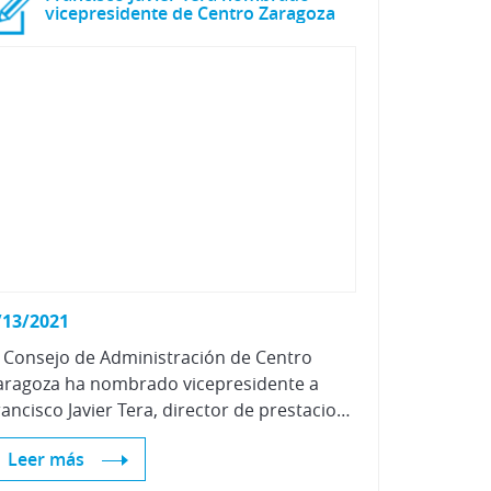
vicepresidente de Centro Zaragoza
/13/2021
l Consejo de Administración de Centro
aragoza ha nombrado vicepresidente a
Francisco Javier Tera, director de prestaciones y operaciones de Reale Seguros y miembro del Comité de Dirección de la compañía. Al mismo tiempo, ejercerá el cargo de presidente del Comité Ejecutivo.
Leer más