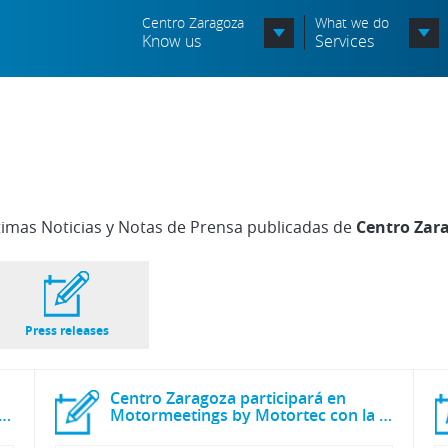
Centro Zaragoza
What we do
Know us
Services
Organization chart
Órganos Consultivos
Associated Entities
timas Noticias y Notas de Prensa publicadas de
Centro Zar
Política de seguridad de la
información
Política de seguridad vial
Press releases
Política medioambiental
Centro Zaragoza participará en
obre “Manipulación segura del VE” en Motortec
Motormeetings by Motortec con la impartición de dos webinars