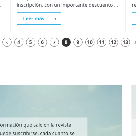
 mercado confianza y rigor.
inscripción, con un importante descuento sobre el precio de estos cursos. El título está enmarcado en las actividades de la Cátedra Centro Zaragoza de la Universidad de Zaragoza.
Leer más
‹
4
5
6
7
8
9
10
11
12
13
formación que sale en la revista
puede suscribirse, cada cuanto se