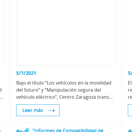
5/7/2021
5
,
Bajo el título “Los vehículos en la movilidad
E
9
del futuro” y “Manipulación segura del
r
ngs es dar a conocer a los distintos colectivos profesionales que interactúan con el vehículo híbrido o eléctrico la metodología necesaria para manipular de forma segura este tipo de vehículos.
vehículo eléctrico”, Centro Zaragoza transmitirá al sector su conocimiento relativo a estas dos temáticas de actualidad.
Leer más
a
“Informes de Compatibilidad de