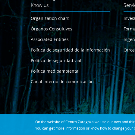
Know us
Servi
Organization chart
Inves
Órganos Consultivos
Form
Associated Entities
Ingen
Política de seguridad de la información
Otros
Política de seguridad vial
Política medioambiental
Canal interno de comunicación
On the website of Centro Zaragoza we use our own and third 
You can get more information or know how to change your b