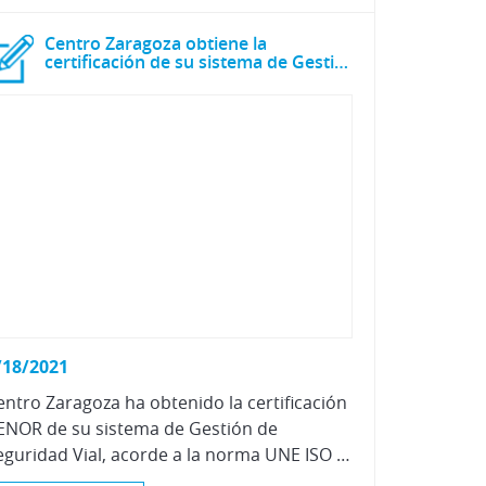
Centro Zaragoza obtiene la
certificación de su sistema de Gestión de Seguridad Vial
/18/2021
entro Zaragoza ha obtenido la certificación
ENOR de su sistema de Gestión de
Seguridad Vial, acorde a la norma UNE ISO 39001:2013. Este certificado refuerza más, si cabe, nuestro compromiso con la seguridad vial, así como la reducción de víctimas por accidentes de tráfico.