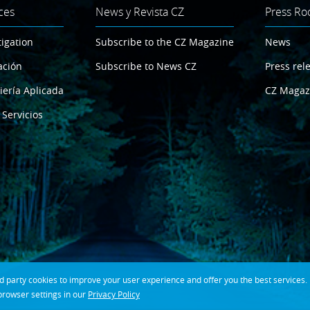
ces
News y Revista CZ
Press R
tigation
Subscribe to the CZ Magazine
News
ación
Subscribe to News CZ
Press rel
iería Aplicada
CZ Magaz
 Servicios
party cookies to improve your user experience and offer you the best services. If
rowser settings in our
Privacy Policy