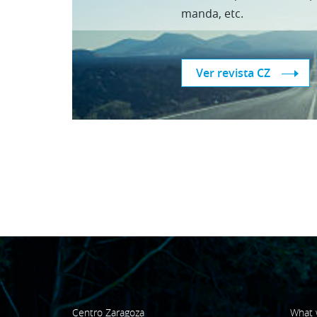
manda, etc.
Ver revista CZ
Centro Zaragoza
What 