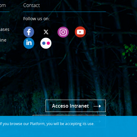
oom
Contact
Follow us on:
eases
ine
Acceso Intranet
Access CZ employees
 you browse our Platform, you will be accepting its use.