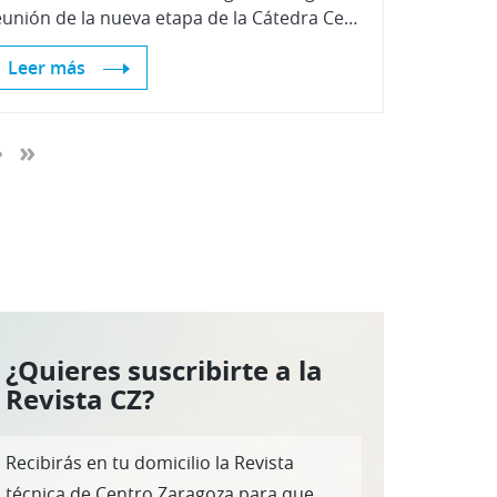
reunión de la nueva etapa de la Cátedra Centro Zaragoza, cuyo objetivo es impulsar la investigación y la formación, promoviendo un mayor conocimiento del centro, sus actividades y asociados dentro de la Universidad de Zaragoza.
Leer más
›
»
¿Quieres suscribirte a la
Revista CZ?
Recibirás en tu domicilio la Revista
técnica de Centro Zaragoza para que