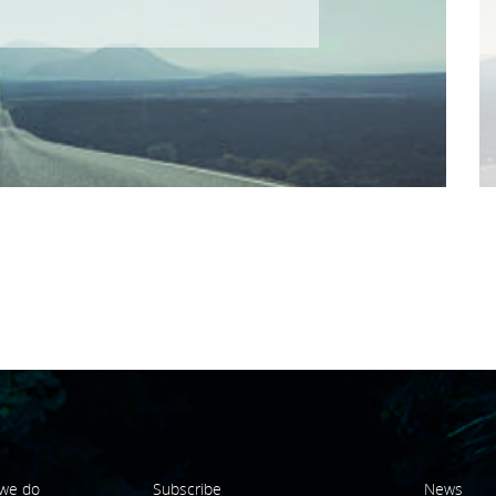
we do
Subscribe
News