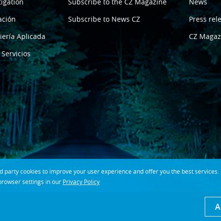
tigation
Subscribe to the CZ Magazine
News
ación
Subscribe to News CZ
Press rel
iería Aplicada
CZ Magaz
 Servicios
party cookies to improve your user experience and offer you the best services. If
rowser settings in our
Privacy Policy
A