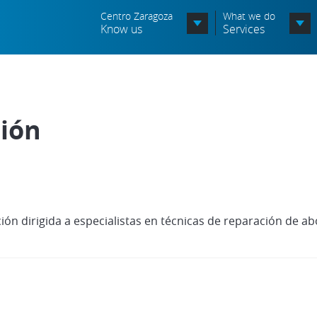
Centro Zaragoza
What we do
Know us
Services
Organization chart
Órganos Consultivos
ción
Associated Entities
Política de seguridad de la
información
Política de seguridad vial
ción dirigida a especialistas en técnicas de reparación de a
Política medioambiental