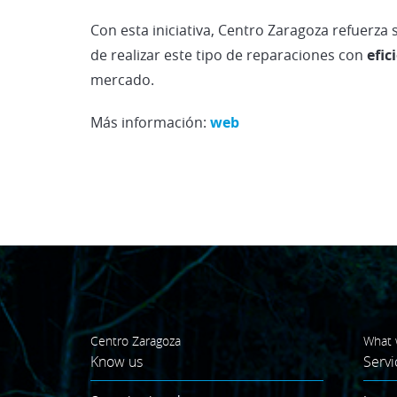
Con esta iniciativa, Centro Zaragoza refuerz
de realizar este tipo de reparaciones con
efic
mercado.
Más información:
web
Centro Zaragoza
What 
Know us
Servi