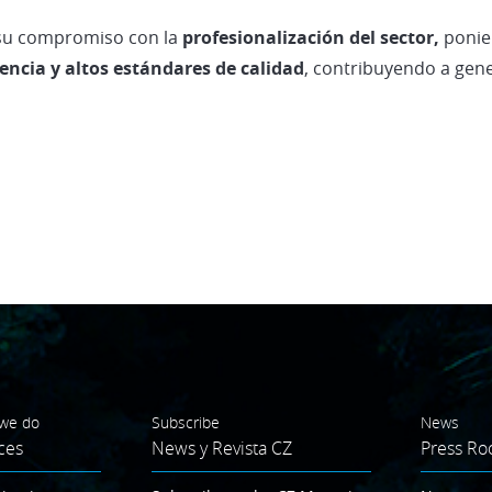
a su compromiso con la
profesionalización del sector,
ponien
iencia y altos estándares de calidad
, contribuyendo a gene
we do
Subscribe
News
ces
News y Revista CZ
Press R