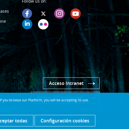
Follow us on:
eases
ine
Acceso Intranet
Access CZ employees
 you browse our Platform, you will be accepting its use.
ceptar todas
Configuración cookies
Legal warning
|
Privacy Policy
|
Configuración cookies