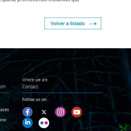
Volver a listado
Where we are
oom
Contact
Follow us on:
eases
ine