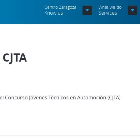
Centro Zaragoza
What we do
Know us
Services
Organization chart
Órganos Consultivos
 CJTA
Associated Entities
Política de seguridad de la
información
Política de seguridad vial
del Concurso Jóvenes Técnicos en Automoción (CJTA)
Política medioambiental