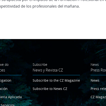
mpetitividad de los profesionales del mañana.
we do
Subscribe
News
ces
News y Revista CZ
Press R
tigation
Subscribe to the CZ Magazine
News
ación
Subscribe to News CZ
Press rel
iería Aplicada
CZ Magaz
 Servicios