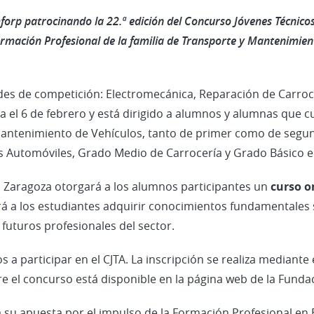
rp patrocinando la 22.ª edición del Concurso Jóvenes Técnicos 
ormación Profesional de la familia de Transporte y Mantenimient
es de competición: Electromecánica, Reparación de Carrocer
iza el 6 de febrero y está dirigido a alumnos y alumnas que 
y Mantenimiento de Vehículos, tanto de primer como de seg
 Automóviles, Grado Medio de Carrocería y Grado Básico 
o Zaragoza otorgará a los alumnos participantes un
curso o
rá a los estudiantes adquirir conocimientos fundamentales 
 futuros profesionales del sector.
 participar en el CJTA. La inscripción se realiza mediante 
bre el concurso está disponible en la página web de la Fund
a su apuesta por el impulso de la Formación Profesional en