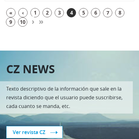
«
‹
1
2
3
4
5
6
7
8
›
»
9
10
CZ NEWS
Texto descriptivo de la información que sale en la
revista diciendo que el usuario puede suscribirse,
cada cuanto se manda, etc.
Ver revista CZ