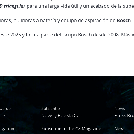
D triangular
para una larga vida útil y un acabado de la super
doras, pulidoras a batería y equipo de aspiración de
Bosch
.
 este 2025 y forma parte del Grupo Bosch desde 2008. Más 
we do
Subscribe
News
ces
News y Revista CZ
Press R
tigation
Subscribe to the CZ Magazine
News