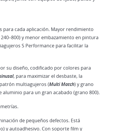
Vehículos Eléctricos e Híbrid
os para cada aplicación. Mayor rendimiento
os 240–800) y menor embazamiento en pintura
agujeros S Performance para facilitar la
por su diseño, codificado por colores para
sinusal
, para maximizar el desbaste, la
 patrón multiagujeros (
Multi Match
) y grano
e aluminio para un gran acabado (grano 800).
ometrías.
minación de pequeños defectos. Está
ro) y autoadhesivo. Con soporte film y