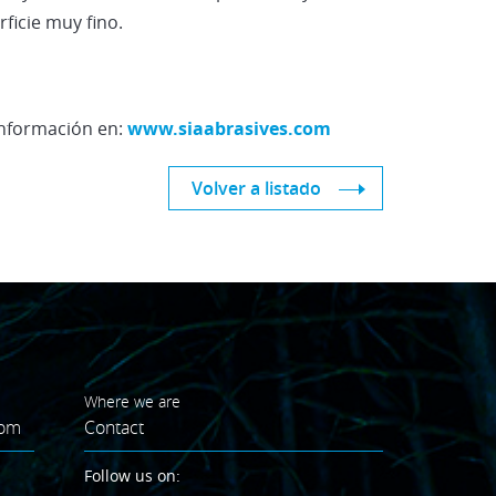
ficie muy fino.
información en:
www.siaabrasives.com
Volver a listado
Where we are
oom
Contact
Follow us on: