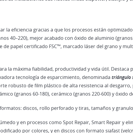
r la eficiencia gracias a que los procesos están optimizad
anos 40–220), mejor acabado con óxido de aluminio (gran
de papel certificado FSC™, marcado láser del grano y multi
ra la máxima fiabilidad, productividad y vida útil. Destaca 
ovadora tecnología de esparcimiento, denominada
triángulo 
e robusto de film plástico de alta resistencia al desgarro,
ámico (granos 60-180), cerámico (granos 220-600) y óxido d
formatos: discos, rollo perforado y tiras, tamaños y granul
úmedo y en procesos como Spot Repair, Smart Repair y eli
dificado por colores, y en discos con formato siafast (velc