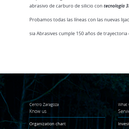
abrasivo de carburo de silicio con
tecnología 3
Probamos todas las líneas con las nuevas lija
sia Abrasives cumple 150 años de trayectoria
Centro Zaragoza
What 
Know us
Servi
Organization chart
Inves