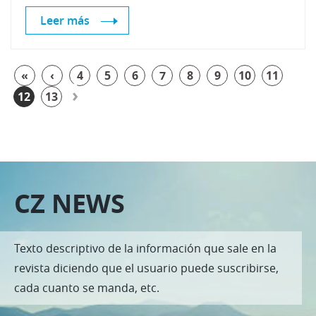
Leer más
«
‹
4
5
6
7
8
9
10
11
›
12
13
CZ NEWS
Texto descriptivo de la información que sale en la
revista diciendo que el usuario puede suscribirse,
cada cuanto se manda, etc.