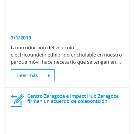
7/1/2019
La introducción del vehículo
eléctricoundefinedhíbrido enchufable en nuestro
parque móvil hace necesario que se tengan en cuenta las características de estos vehículos en su manipulación en el taller, ya que disponen de una batería en la que se producen unas reacciones químicas y unos circuitos que parten de la misma con alto voltaje. Estas dos circunstancias generan unos riesgos específicos que no existían en los vehículos convencionales con motor de combustión.
Leer más
Centro Zaragoza e Impact Hub Zaragoza
firman un acuerdo de colaboración