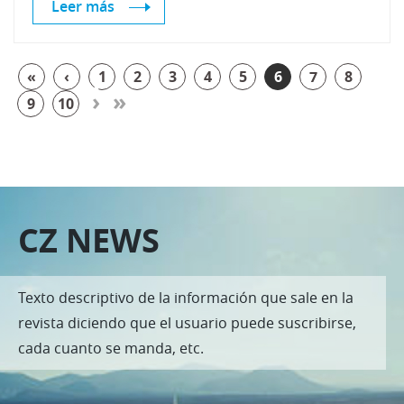
Leer más
«
‹
1
2
3
4
5
6
7
8
›
»
9
10
CZ NEWS
Texto descriptivo de la información que sale en la
revista diciendo que el usuario puede suscribirse,
cada cuanto se manda, etc.