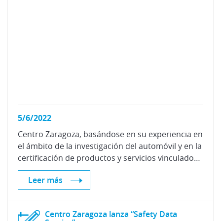
5/6/2022
Centro Zaragoza, basándose en su experiencia en
el ámbito de la investigación del automóvil y en la
certificación de productos y servicios vinculados con su reparación, ha desarrollado una nueva certificación con el objetivo de contribuir al reconocimiento y diferenciación de aquellos talleres que no dudan en ponerse al día con la evolución de los vehículos y que quieren demostrar que están capacitados para proporcionar los servicios asociados a su reparación.
Leer más
Centro Zaragoza lanza “Safety Data