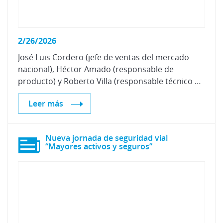
2/26/2026
José Luis Cordero (jefe de ventas del mercado
nacional), Héctor Amado (responsable de
producto) y Roberto Villa (responsable técnico de aplicación) de Sagola han visitado nuestras instalaciones para presentar las nuevas pistolas 4600 HEX y 3600 XPT.
Leer más
Nueva jornada de seguridad vial
“Mayores activos y seguros”