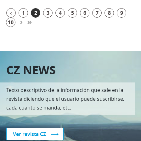
‹
1
2
3
4
5
6
7
8
9
›
»
10
CZ NEWS
Texto descriptivo de la información que sale en la
revista diciendo que el usuario puede suscribirse,
cada cuanto se manda, etc.
Ver revista CZ