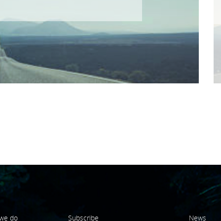
we do
Subscribe
News