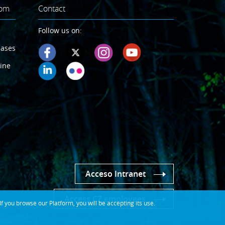
oom
Contact
Follow us on:
eases
ine
Acceso Intranet
Access CZ employees
 you browse our Platform, you will be accepting its use.