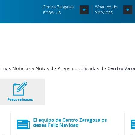
Centro Zaragoza
What we do
Know us
Services
Organization chart
Órganos Consultivos
Associated Entities
timas Noticias y Notas de Prensa publicadas de
Centro Zar
Política de seguridad de la
información
Política de seguridad vial
Press releases
Política medioambiental
El equipo de Centro Zaragoza os
desea Feliz Navidad