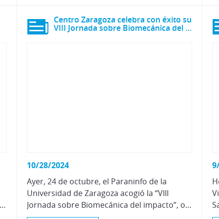
o
Centro Zaragoza celebra con éxito su
VIII Jornada sobre Biomecánica del Impacto
10/28/2024
9
Ayer, 24 de octubre, el Paraninfo de la
H
Universidad de Zaragoza acogió la “VIII
V
e Elche, el “II Congreso Internacional de Tráfico Ilícito de Vehículos (CITIV)” organizado por la asociación de policías “Tools For Cops (T4C)”, como parte del programa de formación nacional que coordina esta asociación.
Jornada sobre Biomecánica del impacto”, organizada por Centro Zaragoza.