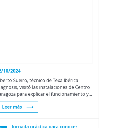
Vehículos Eléctricos e Híbrid
2/10/2024
lberto Sueiro, técnico de Texa Ibérica
iagnosis, visitó las instalaciones de Centro
Zaragoza para explicar el funcionamiento y características de su nuevo equipo RCCS 3 EVO para la calibración de cámaras, radares, lidars y sensores, junto con el nuevo software para la diagnosis IDC 6.
Leer más
Jornada práctica para conocer