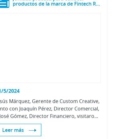
productos de la marca de Fintech Refinish de Custom Creative
1/5/2024
esús Márquez, Gerente de Custom Creative,
unto con Joaquín Pérez, Director Comercial,
y José Gómez, Director Financiero, visitaron las instalaciones de Centro Zaragoza para presentarnos algunos de los productos de su marca Fintech Refinish.
Leer más