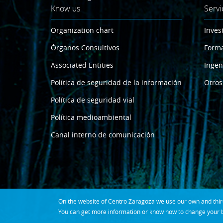
Know us
Servi
Organization chart
Inves
Órganos Consultivos
Form
Associated Entities
Ingen
Política de seguridad de la información
Otros
Política de seguridad vial
Política medioambiental
Canal interno de comunicación
On the website of Centro Zaragoza we use our own and third 
You can get more information or know how to change your b