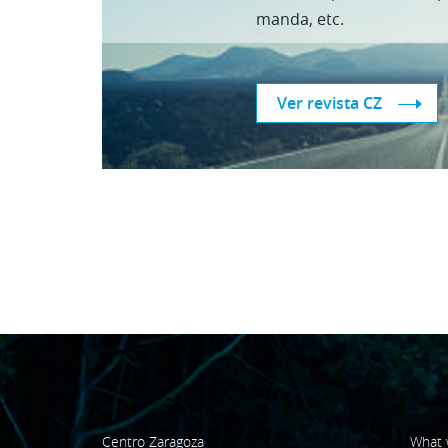
manda, etc.
Ver revista CZ
Centro Zaragoza
What 