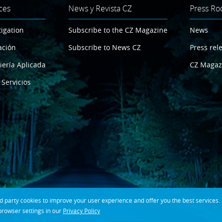
ces
News y Revista CZ
Press R
tigation
Subscribe to the CZ Magazine
News
ación
Subscribe to News CZ
Press rel
iería Aplicada
CZ Magaz
 Servicios
party cookies to improve your user experience and offer you the best services. If
rowser settings in our
Privacy Policy