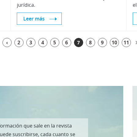
jurídica.
Leer más
‹
2
3
4
5
6
7
8
9
10
11
formación que sale en la revista
puede suscribirse, cada cuanto se