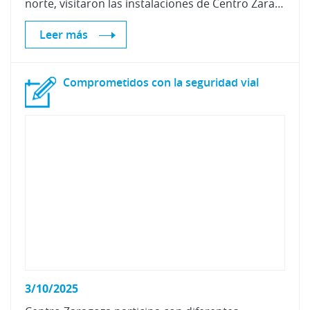
norte, visitaron las instalaciones de Centro Zaragoza para presentarnos dos innovadores equipos en respiración segura y lijado de pintura, claves para la sección de pintura.
Leer más
Comprometidos
con
la
seguridad
vial
3/10/2025