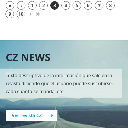
«
‹
1
2
3
4
5
6
7
8
›
»
9
10
CZ NEWS
Texto descriptivo de la información que sale en la
revista diciendo que el usuario puede suscribirse,
cada cuanto se manda, etc.
Ver revista CZ