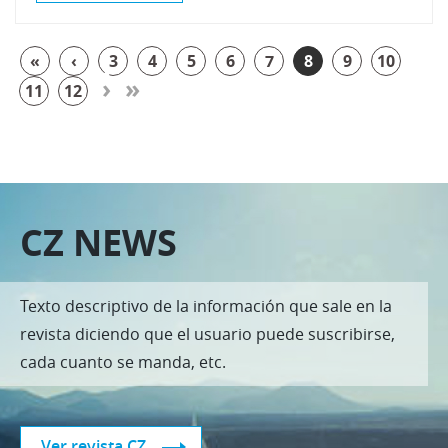
«
‹
3
4
5
6
7
8
9
10
›
»
11
12
CZ NEWS
Texto descriptivo de la información que sale en la
revista diciendo que el usuario puede suscribirse,
cada cuanto se manda, etc.
Ver revista CZ