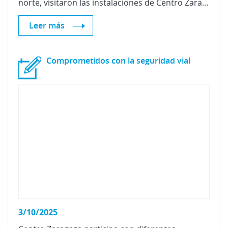
norte, visitaron las instalaciones de Centro Zaragoza para presentarnos dos innovadores equipos en respiración segura y lijado de pintura, claves para la sección de pintura.
Leer más
Comprometidos
con
la
seguridad
vial
3/10/2025