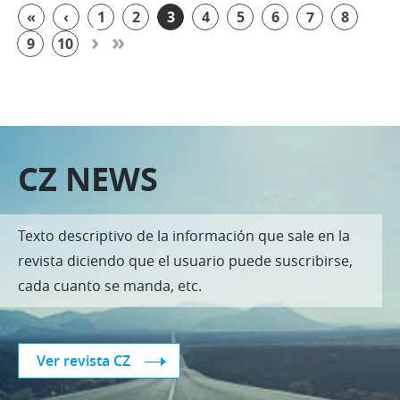
«
‹
1
2
3
4
5
6
7
8
›
»
9
10
CZ NEWS
Texto descriptivo de la información que sale en la
revista diciendo que el usuario puede suscribirse,
cada cuanto se manda, etc.
Ver revista CZ