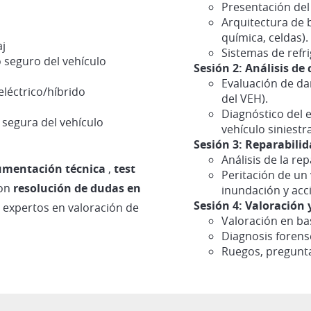
Presentación del
Arquitectura de 
química, celdas).
aj
Sistemas de refri
 seguro del vehículo
Sesión 2: Análisis de 
Evaluación de da
eléctrico/híbrido
del VEH).
Diagnóstico del e
segura del vehículo
vehículo siniestr
Sesión 3: Reparabilid
Análisis de la re
umentación técnica
,
test
Peritación de un 
con
resolución de dudas en
inundación y acc
Sesión 4: Valoración 
s expertos en valoración de
Valoración en bas
Diagnosis forens
Ruegos, pregunta