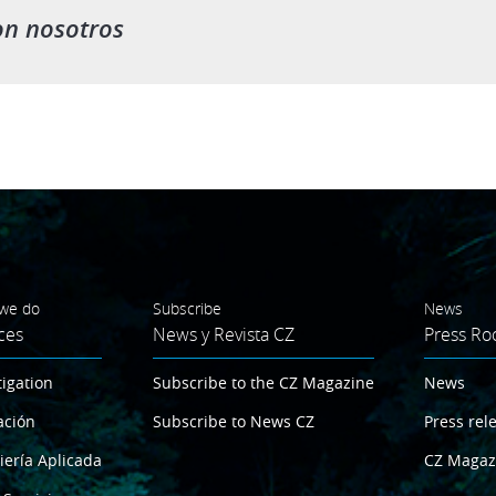
on nosotros
we do
Subscribe
News
ces
News y Revista CZ
Press R
tigation
Subscribe to the CZ Magazine
News
ación
Subscribe to News CZ
Press rel
iería Aplicada
CZ Magaz