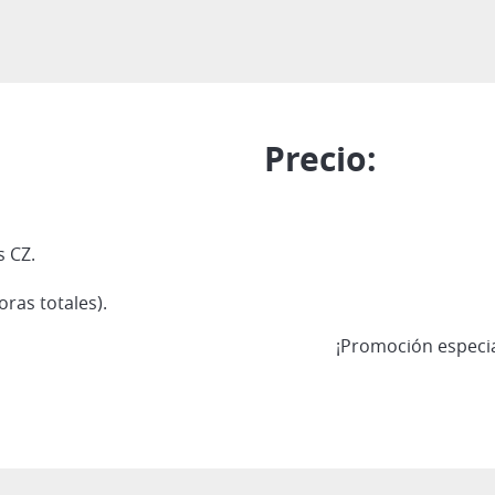
Precio:
s CZ.
ras totales).
¡Promoción especi