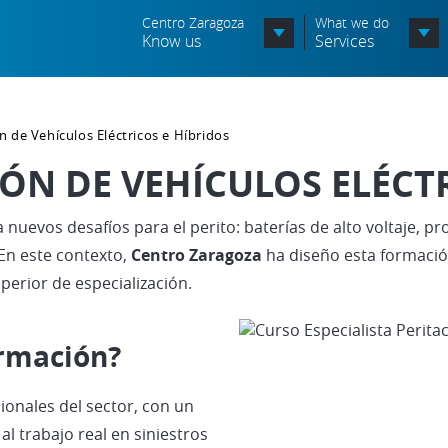
Centro Zaragoza
What we do
Know us
Services
Organization chart
n de Vehículos Eléctricos e Híbridos
Órganos Consultivos
IÓN DE VEHÍCULOS ELÉCT
Associated Entities
a nuevos desafíos para el perito: baterías de alto voltaje, p
Política de seguridad de la
información
 En este contexto,
Centro Zaragoza
ha diseño esta formació
uperior de especialización.
Política de seguridad vial
Política medioambiental
ormación?
ionales del sector, con un
l trabajo real en siniestros