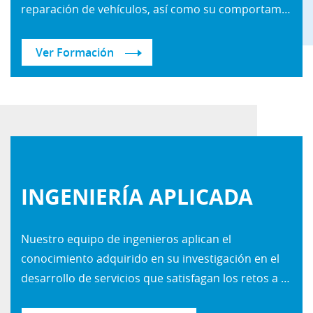
reparación de vehículos, así como su comportamiento y seguridad en los accidentes de tráfico. El resultado de esta actividad se divulga a través de una formación especializada, dirigida a diferentes perfiles profesionales del sector de la automoción, como son: peritos, aseguradoras, reconstructores de accidentes de tráfico, fabricantes de vehículos, profesores y alumnos de formación profesional e ingenierías, F.C.S.E, entre otros. Las acciones formativas de Centro Zaragoza, desarrolladas tanto en el ámbito reparador como en el pericial, tienen como objetivo impartir una formación permanente, así como capacitar a los profesionales para que contribuyan al éxito de sus empresas y consecuentemente, al impulso del sector de la automoción.
Ver Formación
INGENIERÍA APLICADA
Nuestro equipo de ingenieros aplican el
conocimiento adquirido en su investigación en el
desarrollo de servicios que satisfagan los retos a los que se enfrenta el sector pericial y reparador en su día a día.