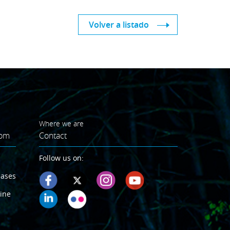
Volver a listado
Where we are
oom
Contact
Follow us on:
eases
ine