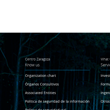
Centro Zaragoza
What 
Know us
Servi
Organization chart
Inves
Órganos Consultivos
Form
Associated Entities
Ingen
Política de seguridad de la información
Otros
Política de seguridad vial