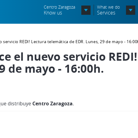
Centro Zaragoza
What we do
Know us
Services
Organization chart
servicio REDI! Lectura telemática de EDR. Lunes, 29 de mayo - 16:00
Órganos Consultivos
e el nuevo servicio REDI!
Associated Entities
9 de mayo - 16:00h.
Política de seguridad de la
información
Política de seguridad vial
que distribuye
Centro Zaragoza
.
Política medioambiental