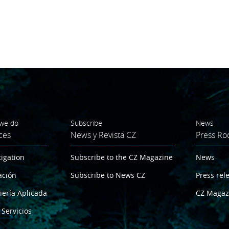
we do
Subscribe
News
ces
News y Revista CZ
Press R
tigation
Subscribe to the CZ Magazine
News
ación
Subscribe to News CZ
Press rel
iería Aplicada
CZ Magaz
 Servicios