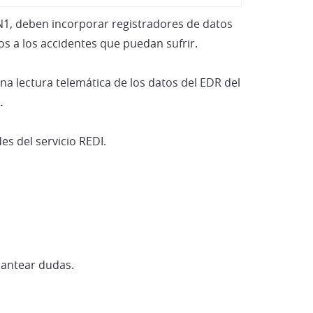
Vehículos Eléctricos e Híbrid
 N1, deben incorporar registradores de datos
os a los accidentes que puedan sufrir.
 una lectura telemática de los datos del EDR del
.
es del servicio REDI.
lantear dudas.