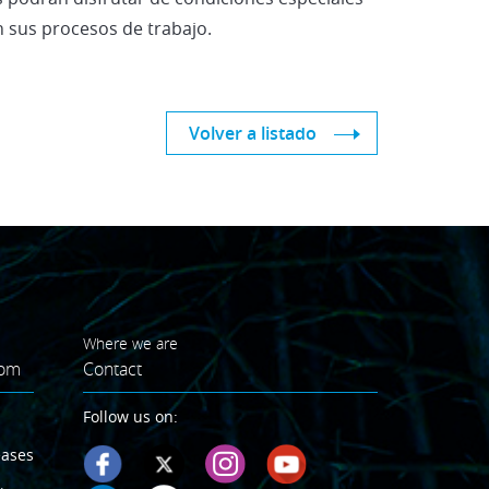
en sus procesos de trabajo.
Volver a listado
Where we are
oom
Contact
Follow us on:
eases