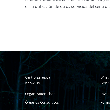
en la utilización de otros servicios del centro
Centro Zaragoza
What 
Know us
Servi
Organization chart
Inves
Órganos Consultivos
Form