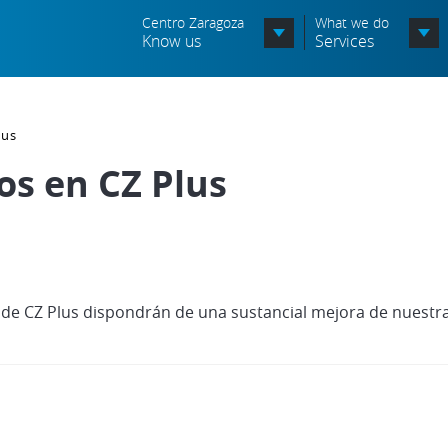
Centro Zaragoza
What we do
Know us
Services
Organization chart
lus
Órganos Consultivos
os en CZ Plus
Associated Entities
Política de seguridad de la
información
Política de seguridad vial
es de CZ Plus dispondrán de una sustancial mejora de nuestra
Política medioambiental