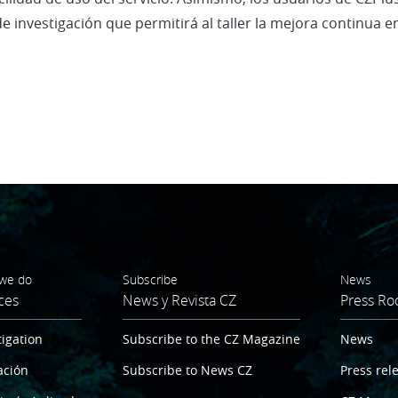
 de investigación que permitirá al taller la mejora continua 
we do
Subscribe
News
ces
News y Revista CZ
Press R
tigation
Subscribe to the CZ Magazine
News
ación
Subscribe to News CZ
Press rel