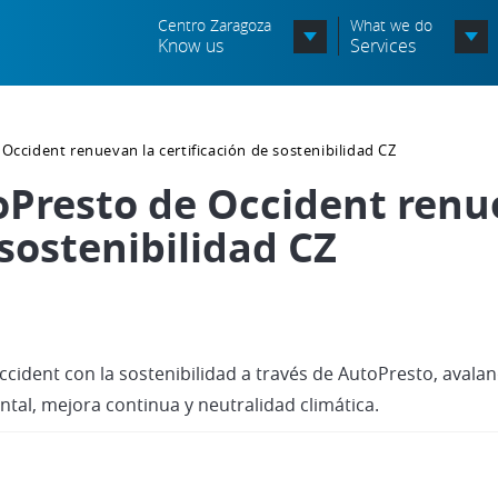
Centro Zaragoza
What we do
Know us
Services
Organization chart
 Occident renuevan la certificación de sostenibilidad CZ
Órganos Consultivos
toPresto de Occident renu
Associated Entities
 sostenibilidad CZ
Política de seguridad de la
información
Política de seguridad vial
cident con la sostenibilidad a través de AutoPresto, avalan
Política medioambiental
tal, mejora continua y neutralidad climática.