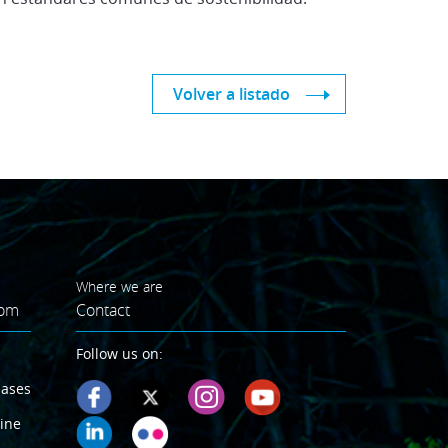
Volver a listado
Where we are
oom
Contact
Follow us on:
eases
ine