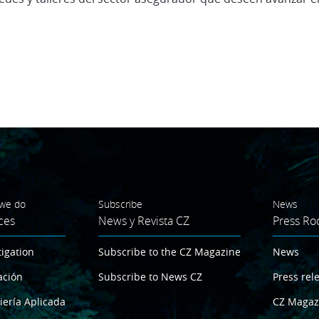
we do
Subscribe
News
ces
News y Revista CZ
Press R
tigation
Subscribe to the CZ Magazine
News
ación
Subscribe to News CZ
Press rel
iería Aplicada
CZ Magaz