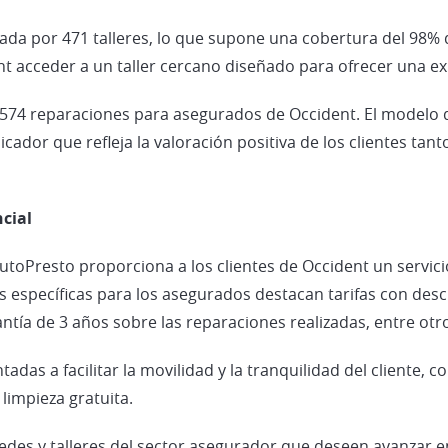
rada por 471 talleres, lo que supone una cobertura del 98% d
nt acceder a un taller cercano diseñado para ofrecer una exp
7.574 reparaciones para asegurados de Occident. El modelo de
ndicador que refleja la valoración positiva de los clientes ta
ncial
toPresto proporciona a los clientes de Occident un servici
s específicas para los asegurados destacan tarifas con desc
ntía de 3 años sobre las reparaciones realizadas, entre otr
adas a facilitar la movilidad y la tranquilidad del cliente, 
 limpieza gratuita.
 redes y talleres del sector asegurador que deseen avanzar 