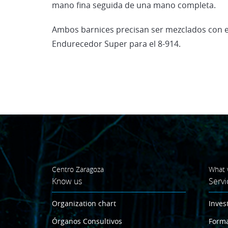
mano fina seguida de una mano completa.
Ambos barnices precisan ser mezclados con en
Endurecedor Super para el 8-914.
Centro Zaragoza
What 
Know us
Servi
Organization chart
Inves
Órganos Consultivos
Form