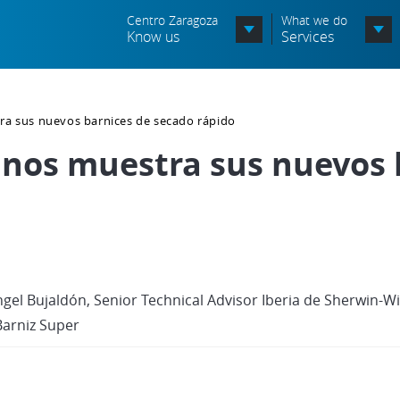
Centro Zaragoza
What we do
Know us
Services
Organization chart
ra sus nuevos barnices de secado rápido
Órganos Consultivos
 nos muestra sus nuevos 
Associated Entities
Política de seguridad de la
información
Política de seguridad vial
gel Bujaldón, Senior Technical Advisor Iberia de Sherwin-Wil
Política medioambiental
Barniz Super