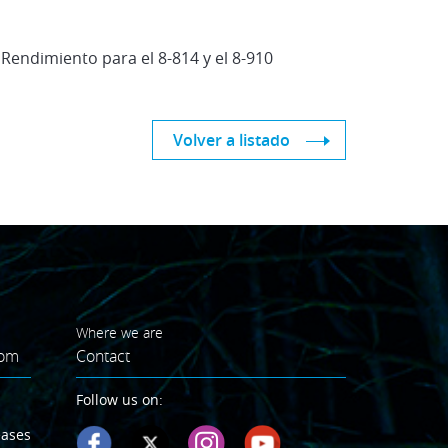
endimiento para el 8-814 y el 8-910
Volver a listado
Where we are
oom
Contact
Follow us on:
eases