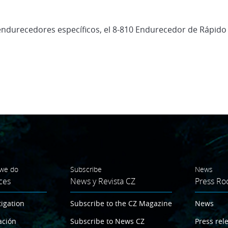
durecedores específicos, el 8-810 Endurecedor de Rápido R
we do
Subscribe
News
ces
News y Revista CZ
Press R
tigation
Subscribe to the CZ Magazine
News
ación
Subscribe to News CZ
Press rel