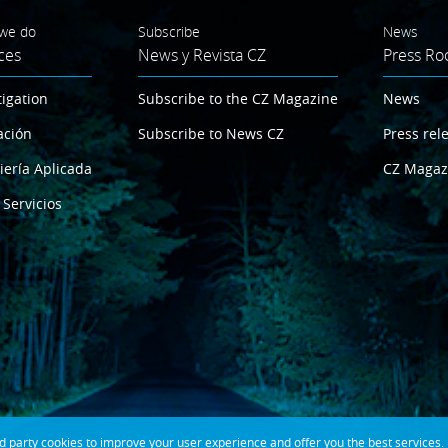
we do
Subscribe
News
ces
News y Revista CZ
Press R
tigation
Subscribe to the CZ Magazine
News
ación
Subscribe to News CZ
Press rel
iería Aplicada
CZ Magaz
 Servicios
party cookies to improve your user experience and offer you the best services. If