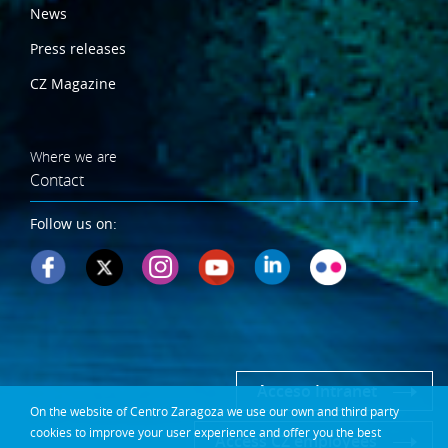
News
Press releases
CZ Magazine
Where we are
Contact
Follow us on:
Acceso Intranet
On the website of Centro Zaragoza we use our own and third party
cookies to improve your user experience and offer you the best
Access CZ employees