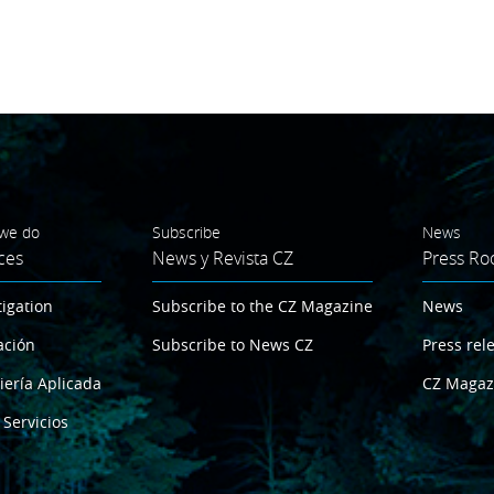
we do
Subscribe
News
ces
News y Revista CZ
Press R
tigation
Subscribe to the CZ Magazine
News
ación
Subscribe to News CZ
Press rel
iería Aplicada
CZ Magaz
 Servicios