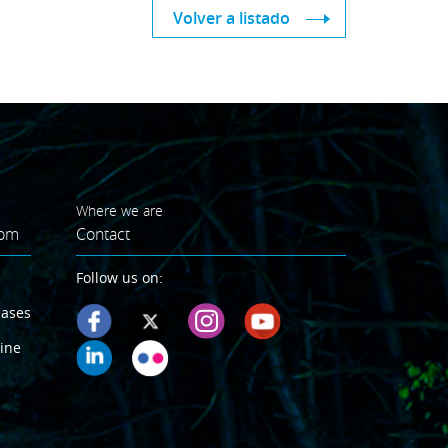
Volver a listado
Where we are
oom
Contact
Follow us on:
eases
ine