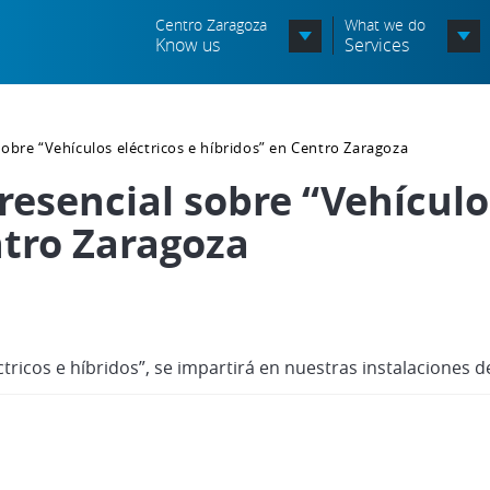
Centro Zaragoza
What we do
Know us
Services
Organization chart
obre “Vehículos eléctricos e híbridos” en Centro Zaragoza
Órganos Consultivos
esencial sobre “Vehículos
Associated Entities
ntro Zaragoza
Política de seguridad de la
información
Política de seguridad vial
tricos e híbridos”, se impartirá en nuestras instalaciones d
Política medioambiental