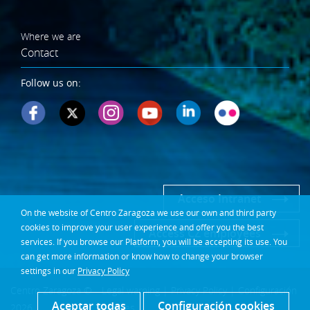
Where we are
Contact
Follow us on:
Acceso Intranet
On the website of Centro Zaragoza we use our own and third party
cookies to improve your user experience and offer you the best
Access CZ employees
services. If you browse our Platform, you will be accepting its use. You
can get more information or know how to change your browser
settings in our
Privacy Policy
Centro Zaragoza ©
Legal warning
|
Privacy Policy
|
Configuración
Aceptar todas
Configuración cookies
2026
cookies