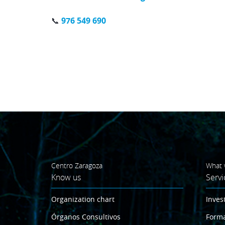
📞
976 549 690
Centro Zaragoza
What 
Know us
Servi
Organization chart
Inves
Órganos Consultivos
Form