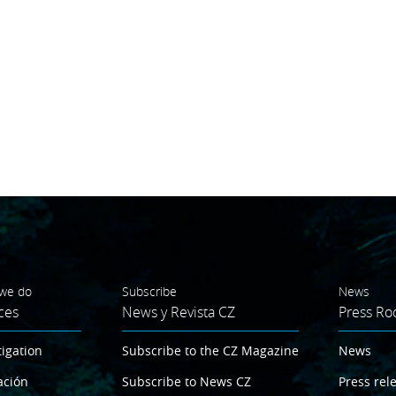
we do
Subscribe
News
ces
News y Revista CZ
Press R
tigation
Subscribe to the CZ Magazine
News
ación
Subscribe to News CZ
Press rel