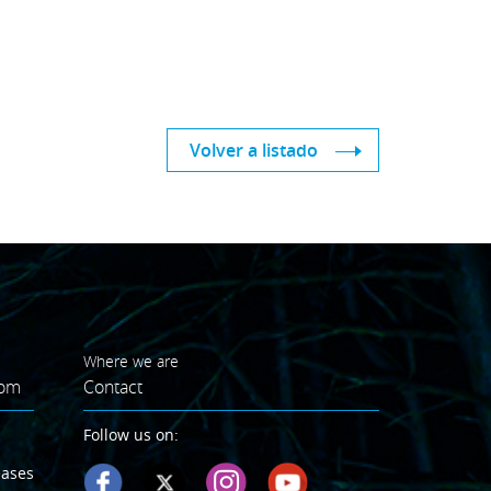
Volver a listado
Where we are
oom
Contact
Follow us on:
eases