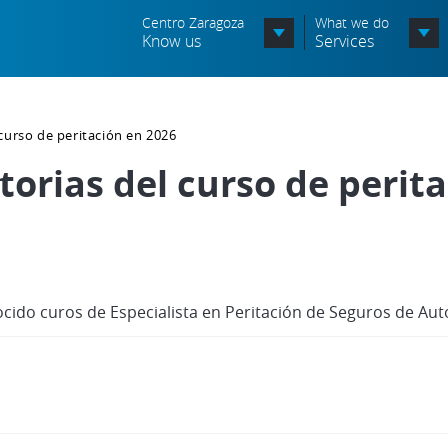
Centro Zaragoza
What we do
Know us
Services
Organization chart
curso de peritación en 2026
Órganos Consultivos
orias del curso de perit
Associated Entities
Política de seguridad de la
información
Política de seguridad vial
cido curos de Especialista en Peritación de Seguros de Au
Política medioambiental