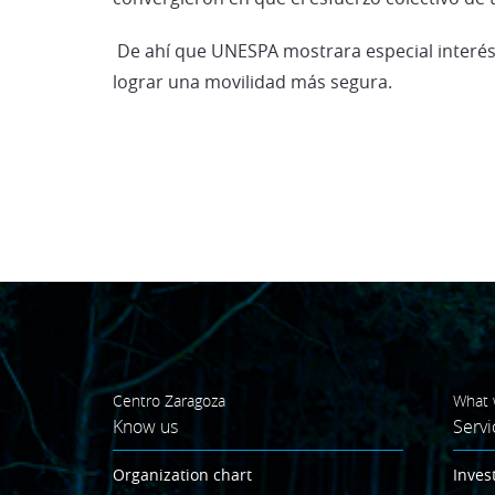
De ahí que UNESPA mostrara especial interés 
lograr una movilidad más segura.
Centro Zaragoza
What 
Know us
Servi
Organization chart
Inves