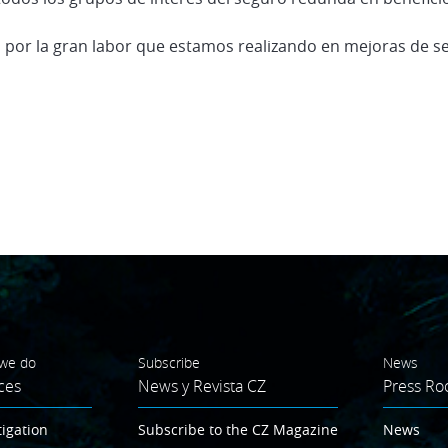
por la gran labor que estamos realizando en mejoras de se
we do
Subscribe
News
ces
News y Revista CZ
Press R
tigation
Subscribe to the CZ Magazine
News