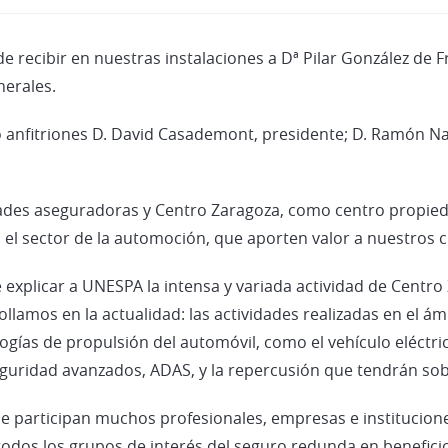
 recibir en nuestras instalaciones a Dª Pilar González de 
nerales.
anfitriones D. David Casademont, presidente; D. Ramón Nada
ades aseguradoras y Centro Zaragoza, como centro propied
el sector de la automoción, que aporten valor a nuestros cl
explicar a UNESPA la intensa y variada actividad de Centro
ollamos en la actualidad: las actividades realizadas en el ám
gías de propulsión del automóvil, como el vehículo eléctric
guridad avanzados, ADAS, y la repercusión que tendrán sobr
que participan muchos profesionales, empresas e instituci
todos los grupos de interés del seguro redunda en beneficio