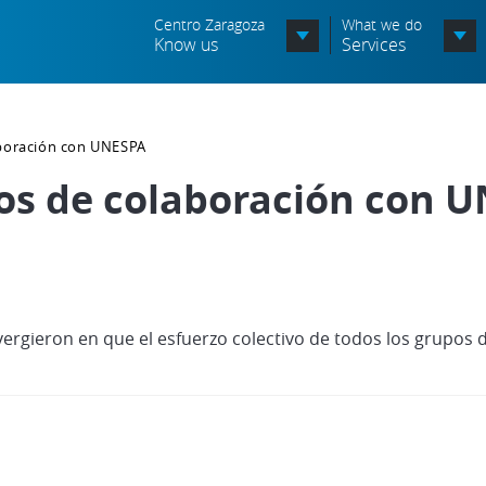
Centro Zaragoza
What we do
Know us
Services
Organization chart
aboración con UNESPA
Órganos Consultivos
os de colaboración con 
Associated Entities
Política de seguridad de la
información
Política de seguridad vial
ergieron en que el esfuerzo colectivo de todos los grupos 
Política medioambiental