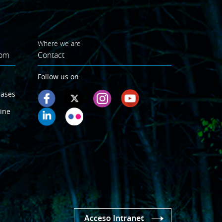
Where we are
oom
Contact
Follow us on:
eases
ine
Acceso Intranet