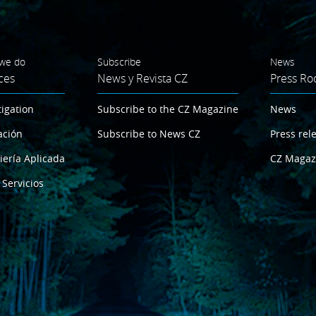
we do
Subscribe
News
ces
News y Revista CZ
Press R
tigation
Subscribe to the CZ Magazine
News
ación
Subscribe to News CZ
Press rel
iería Aplicada
CZ Magaz
 Servicios