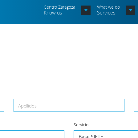
Centro Zaragoza
What we do
Know us
Services
Organization chart
Órganos Consultivos
Associated Entities
Política de seguridad de la
información
Política de seguridad vial
Política medioambiental
Apellidos
Servicio