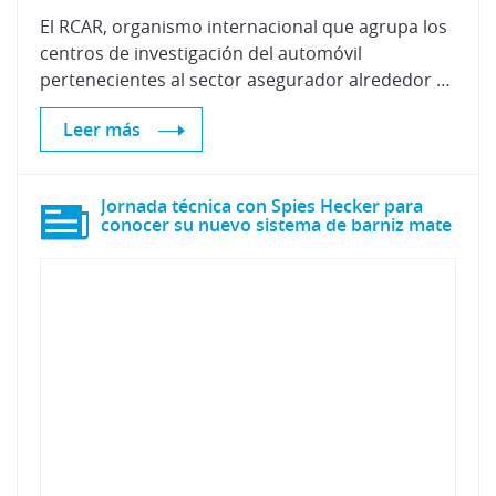
El RCAR, organismo internacional que agrupa los
centros de investigación del automóvil
pertenecientes al sector asegurador alrededor del mundo, celebró entre el 25 y el 30 de septiembre su reunión anual en Winterthur (Suiza), correspondiendo a AXA Versicherungen AG (Instituto de Investigación dependiente de AXA) la organización del evento.
Leer más
Jornada técnica con Spies Hecker para
conocer su nuevo sistema de barniz mate