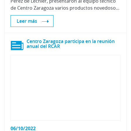
Pérez de Lechler, presentaron al equipo técnico
de Centro Zaragoza varios productos novedosos englobados en sus procesos: Aqua-Tech de productos base agua, UV-Tech de secado con radiación ultravioleta y Air-Tech de secado al aire.
Leer más
Centro Zaragoza participa en la reunión
anual del RCAR
06/10/2022