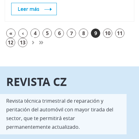
Leer más
«
‹
4
5
6
7
8
9
10
11
›
»
12
13
REVISTA CZ
Revista técnica trimestral de reparación y
peritación del automóvil con mayor tirada del
sector, que te permitirá estar
permanentemente actualizado.