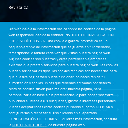
Revista CZ
Dónde estamos
Bienvenida/o a la información básica sobre las cookies de la página
Contacta
web responsabilidad de la entidad: INSTITUTO DE INVESTIGACIÓN
SOBRE VEHÍCULOS S.A. Una cookie o galleta informática es un
pequeño archivo de información que se guarda en tu ordenador,
Síguenos en:
“smartphone” o tableta cada vez que visitas nuestra página web.
Algunas cookies son nuestras y otras pertenecen a empresas
externas que prestan servicios para nuestra página web. Las cookies
pueden ser de varios tipos: las cookies técnicas son necesarias para
que nuestra página web pueda funcionar, no necesitan de tu
autorización y son las únicas que tenemos activadas por defecto. El
resto de cookies sirven para mejorar nuestra página, para
Acceso Intranet
personalizarla en base a tus preferencias, o para poder mostrarte
publicidad ajustada a tus búsquedas, gustos e intereses personales.
Puedes aceptar todas estas cookies pulsando el botón ACEPTAR o
Acceso empleados CZ
configurarlas o rechazar su uso clicando en el apartado
CONFIGURACIÓN DE COOKIES. Si quieres más información, consulta
la
POLÍTICA DE COOKIES
de nuestra página web.