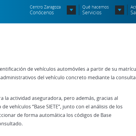
Centro Zaragoza
Qué hacemos
Ac
Conócenos
Servicios
Sa
Órganos de Dirección
Órganos Consultivos
C
Entidades Asociadas
S
entificación de vehículos automóviles a partir de su matríc
Política de seguridad de la
N
información
 administrativos del vehículo concreto mediante la consulta
A
Política de seguridad vial
c
ra la actividad aseguradora, pero además, gracias al
Política medioambiental
P
e vehículos “Base SIETE”, junto con el análisis de los
eccionar de forma automática los códigos de Base
onsultado.