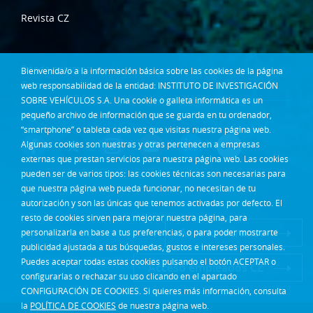
Revista CZ
Dónde estamos
Bienvenida/o a la información básica sobre las cookies de la página
Contacta
web responsabilidad de la entidad: INSTITUTO DE INVESTIGACIÓN
SOBRE VEHÍCULOS S.A. Una cookie o galleta informática es un
Síguenos en:
pequeño archivo de información que se guarda en tu ordenador,
“smartphone” o tableta cada vez que visitas nuestra página web.
Algunas cookies son nuestras y otras pertenecen a empresas
externas que prestan servicios para nuestra página web. Las cookies
pueden ser de varios tipos: las cookies técnicas son necesarias para
que nuestra página web pueda funcionar, no necesitan de tu
autorización y son las únicas que tenemos activadas por defecto. El
resto de cookies sirven para mejorar nuestra página, para
Acceso Intranet
personalizarla en base a tus preferencias, o para poder mostrarte
publicidad ajustada a tus búsquedas, gustos e intereses personales.
Puedes aceptar todas estas cookies pulsando el botón ACEPTAR o
Acceso empleados CZ
configurarlas o rechazar su uso clicando en el apartado
CONFIGURACIÓN DE COOKIES. Si quieres más información, consulta
la
POLÍTICA DE COOKIES
de nuestra página web.