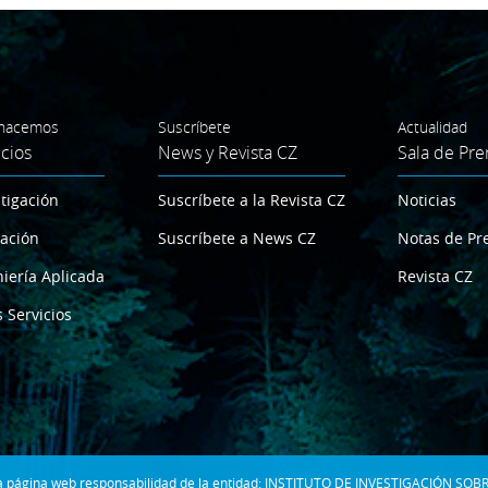
hacemos
Suscríbete
Actualidad
icios
News y Revista CZ
Sala de Pre
tigación
Suscríbete a la Revista CZ
Noticias
ación
Suscríbete a News CZ
Notas de Pr
iería Aplicada
Revista CZ
 Servicios
 la página web responsabilidad de la entidad: INSTITUTO DE INVESTIGACIÓN SOBR