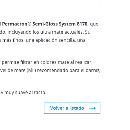
Vehículos Eléctricos e Híbridos
l
Permacron® Semi-Gloss System 8170,
que
o, incluyendo los ultra mate actuales. Su
más finos, una aplicación sencilla, una
permite filtrar en colores mate al realizar
ivel de mate (ML) recomendado para el barniz,
 y muy suave al tacto.
Volver a listado