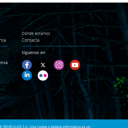
Dónde estamos
nsa
Contacta
Síguenos en:
ensa
E VEHÍCULOS S.A. Una cookie o galleta informática es un