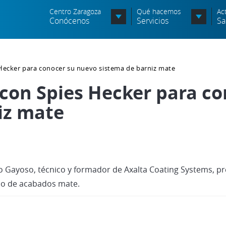
Centro Zaragoza
Qué hacemos
Ac
Conócenos
Servicios
Sa
Órganos de Dirección
 Hecker para conocer su nuevo sistema de barniz mate
Órganos Consultivos
C
 con Spies Hecker para c
Entidades Asociadas
S
iz mate
Política de seguridad de la
N
información
A
Política de seguridad vial
c
o Gayoso, técnico y formador de Axalta Coating Systems, p
Política medioambiental
P
ado de acabados mate.