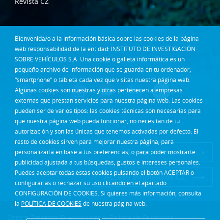
Revista CZ
Dónde estamos
Bienvenida/o a la información básica sobre las cookies de la página
Contacta
web responsabilidad de la entidad: INSTITUTO DE INVESTIGACIÓN
SOBRE VEHÍCULOS S.A. Una cookie o galleta informática es un
pequeño archivo de información que se guarda en tu ordenador,
Síguenos en:
“smartphone” o tableta cada vez que visitas nuestra página web.
Algunas cookies son nuestras y otras pertenecen a empresas
externas que prestan servicios para nuestra página web. Las cookies
pueden ser de varios tipos: las cookies técnicas son necesarias para
que nuestra página web pueda funcionar, no necesitan de tu
autorización y son las únicas que tenemos activadas por defecto. El
resto de cookies sirven para mejorar nuestra página, para
Acceso Intranet
personalizarla en base a tus preferencias, o para poder mostrarte
publicidad ajustada a tus búsquedas, gustos e intereses personales.
Puedes aceptar todas estas cookies pulsando el botón ACEPTAR o
Acceso empleados CZ
configurarlas o rechazar su uso clicando en el apartado
CONFIGURACIÓN DE COOKIES. Si quieres más información, consulta
la
POLÍTICA DE COOKIES
de nuestra página web.
Centro Zaragoza ©
Aviso Legal
|
Política de Privacidad
|