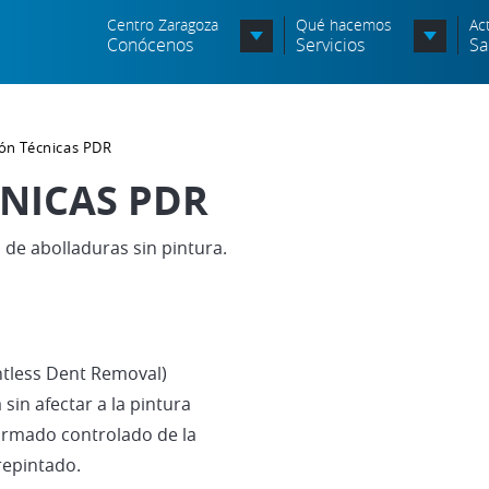
Centro Zaragoza
Qué hacemos
Ac
Conócenos
Servicios
Sa
Órganos de Dirección
ión Técnicas PDR
Órganos Consultivos
C
CNICAS PDR
Entidades Asociadas
S
 de abolladuras sin pintura.
Política de seguridad de la
N
información
A
Política de seguridad vial
c
Política medioambiental
ntless Dent Removal)
P
sin afectar a la pintura
ormado controlado de la
repintado.