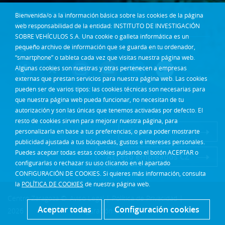
Dónde estamos
Bienvenida/o a la información básica sobre las cookies de la página
Contacta
web responsabilidad de la entidad: INSTITUTO DE INVESTIGACIÓN
SOBRE VEHÍCULOS S.A. Una cookie o galleta informática es un
Síguenos en:
pequeño archivo de información que se guarda en tu ordenador,
“smartphone” o tableta cada vez que visitas nuestra página web.
Algunas cookies son nuestras y otras pertenecen a empresas
externas que prestan servicios para nuestra página web. Las cookies
pueden ser de varios tipos: las cookies técnicas son necesarias para
que nuestra página web pueda funcionar, no necesitan de tu
autorización y son las únicas que tenemos activadas por defecto. El
resto de cookies sirven para mejorar nuestra página, para
Acceso Intranet
personalizarla en base a tus preferencias, o para poder mostrarte
publicidad ajustada a tus búsquedas, gustos e intereses personales.
Puedes aceptar todas estas cookies pulsando el botón ACEPTAR o
Acceso empleados CZ
configurarlas o rechazar su uso clicando en el apartado
CONFIGURACIÓN DE COOKIES. Si quieres más información, consulta
la
POLÍTICA DE COOKIES
de nuestra página web.
Centro Zaragoza ©
Aviso Legal
|
Política de Privacidad
|
Aceptar todas
Configuración cookies
2026
Configuración cookies