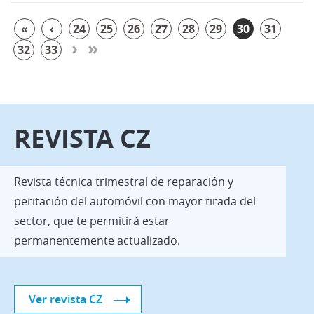
«
‹
24
25
26
27
28
29
30
31
›
»
32
33
REVISTA CZ
Revista técnica trimestral de reparación y
peritación del automóvil con mayor tirada del
sector, que te permitirá estar
permanentemente actualizado.
Ver revista CZ