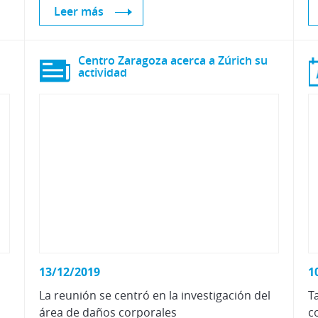
Leer más
Centro Zaragoza acerca a Zúrich su
actividad
13/12/2019
1
La
reunión
se
centró
en
la
investigación
del
T
área
de
daños
corporales
c