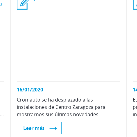
a
16/01/2020
1
Cromauto se ha desplazado a las
E
instalaciones de Centro Zaragoza para
p
formación en el área de seguros del automóvil.
mostrarnos sus últimas novedades
Leer más