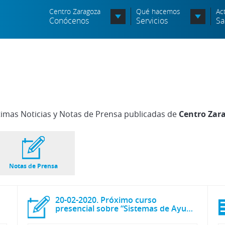
Centro Zaragoza
Qué hacemos
Ac
Conócenos
Servicios
Sa
Órganos de Dirección
Órganos Consultivos
C
Entidades Asociadas
S
timas Noticias y Notas de Prensa publicadas de
Centro Zar
Política de seguridad de la
N
información
A
Política de seguridad vial
c
Notas de Prensa
Política medioambiental
P
20-02-2020. Próximo curso
presencial sobre “Sistemas de Ayuda a la Conducción (ADAS)”