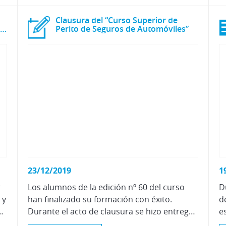
Clausura del “Curso Superior de
Líder de Cámara de Comercio de Zaragoza
Perito de Seguros de Automóviles”
23/12/2019
1
r
Los alumnos de la edición nº 60 del curso
D
 y
han finalizado su formación con éxito.
d
 liderazgo y networking, que aglutina a 65 grandes compañías y a medio centenar de sociedades participadas.
Durante el acto de clausura se hizo entrega de los diplomas, expedidos por la "Cátedra Centro Zaragoza", de la Universidad de Zaragoza, garantizando una completa formación de prestigio y calidad.
e