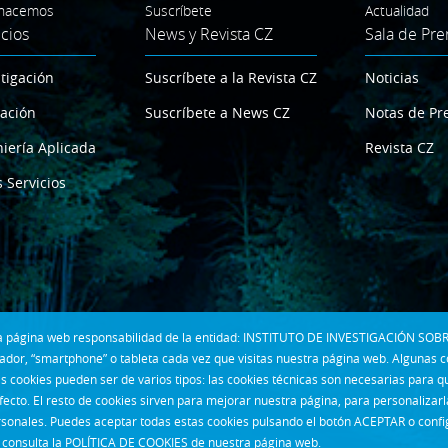
hacemos
Suscríbete
Actualidad
icios
News y Revista CZ
Sala de Pre
tigación
Suscríbete a la Revista CZ
Noticias
ación
Suscríbete a News CZ
Notas de Pr
iería Aplicada
Revista CZ
 Servicios
 la página web responsabilidad de la entidad: INSTITUTO DE INVESTIGACIÓN SOBR
dor, “smartphone” o tableta cada vez que visitas nuestra página web. Algunas 
s cookies pueden ser de varios tipos: las cookies técnicas son necesarias para 
fecto. El resto de cookies sirven para mejorar nuestra página, para personalizar
rsonales. Puedes aceptar todas estas cookies pulsando el botón ACEPTAR o confi
consulta la
POLÍTICA DE COOKIES
de nuestra página web.