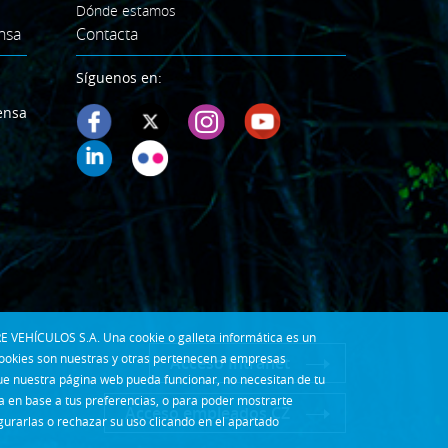
Dónde estamos
nsa
Contacta
Síguenos en:
ensa
E VEHÍCULOS S.A. Una cookie o galleta informática es un
cookies son nuestras y otras pertenecen a empresas
Acceso Intranet
que nuestra página web pueda funcionar, no necesitan de tu
la en base a tus preferencias, o para poder mostrarte
Acceso empleados CZ
gurarlas o rechazar su uso clicando en el apartado