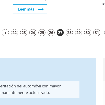
uentos en otros servicios de Centro Zaragoza
Leer más
‹
22
23
24
25
26
27
28
29
30
31
 peritación del automóvil con mayor
permanentemente actualizado.