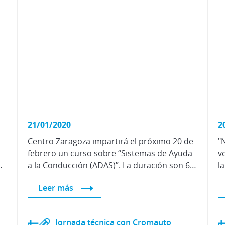
21/01/2020
2
Centro Zaragoza impartirá el próximo 20 de
"
febrero un curso sobre “Sistemas de Ayuda
v
 promover la seguridad vial de las personas mayores en sus desplazamientos.
a la Conducción (ADAS)”. La duración son 6 horas lectivas, en las instalaciones de Centro Zaragoza, en horario de 09.00h a 17:00h.
l
Leer más
Jornada
técnica
con
Cromauto