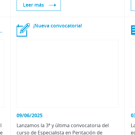
Leer más
¡Nueva
convocatoria!
l de Fundación Línea Directa
09/06/2025
0
I
Lanzamos la 3ª y última convocatoria del
L
de
curso de Especialista en Peritación de
e