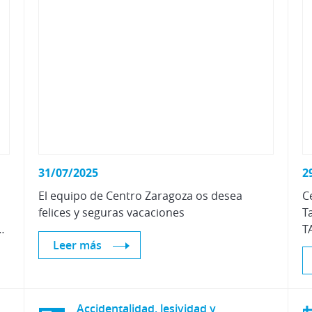
31/07/2025
2
El
equipo
de
Centro
Zaragoza
os
desea
C
felices
y
seguras
vacaciones
T
de la Universidad de Zaragoza
Leer más
Accidentalidad, lesividad y