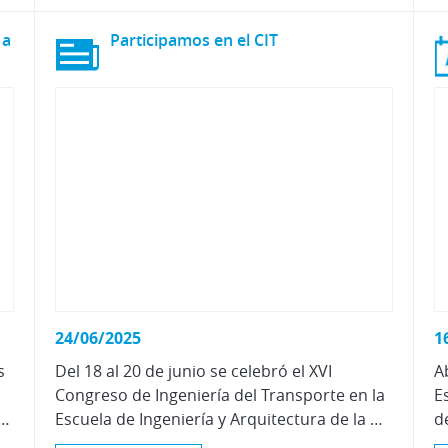
 a
Participamos
en
el
CIT
24/06/2025
1
s
Del 18 al 20 de junio se celebró el XVI
A
Congreso de Ingeniería del Transporte en la
E
idos, dirigida a profesores de La Salle a nivel nacional.
Escuela de Ingeniería y Arquitectura de la Universidad de Zaragoza.
d