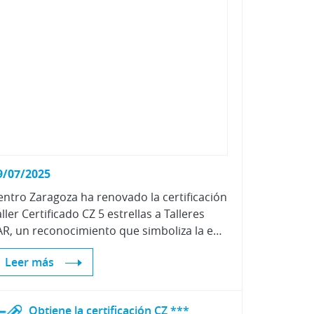
Vehículos Eléctricos e Híbridos
9/07/2025
entro Zaragoza ha renovado la certificación
aller Certificado CZ 5 estrellas a Talleres
TAR, un reconocimiento que simboliza la excelencia en los procesos de reparación, la mejora continua y el compromiso con la calidad.
Leer más
Obtiene
la
certificación
CZ
***