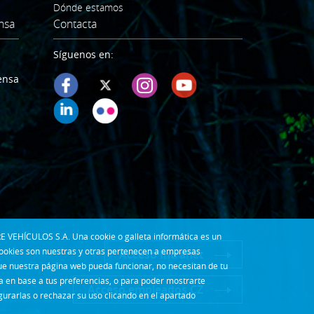
Dónde estamos
nsa
Contacta
Síguenos en:
ensa
E VEHÍCULOS S.A. Una cookie o galleta informática es un
cookies son nuestras y otras pertenecen a empresas
Acceso Intranet
que nuestra página web pueda funcionar, no necesitan de tu
la en base a tus preferencias, o para poder mostrarte
Acceso empleados CZ
gurarlas o rechazar su uso clicando en el apartado