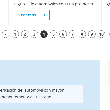
seguros de automóviles con una promoción especial para las 10 primeras matrículas
g
Leer más
‹
1
2
3
4
5
6
7
8
9
10
 peritación del automóvil con mayor
permanentemente actualizado.