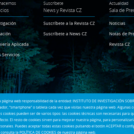
hacemos
Suscríbete
Actualidad
icios
News y Revista CZ
Sala de Pre
tigación
Suscríbete a la Revista CZ
Noticias
ación
Suscríbete a News CZ
Notas de Pr
iería Aplicada
Revista CZ
 Servicios
 la página web responsabilidad de la entidad: INSTITUTO DE INVESTIGACIÓN SOBR
dor, “smartphone” o tableta cada vez que visitas nuestra página web. Algunas 
s cookies pueden ser de varios tipos: las cookies técnicas son necesarias para 
fecto. El resto de cookies sirven para mejorar nuestra página, para personalizar
rsonales. Puedes aceptar todas estas cookies pulsando el botón ACEPTAR o confi
consulta la
POLÍTICA DE COOKIES
de nuestra página web.